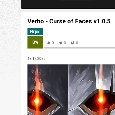
Verho - Curse of Faces v1.0.5
Игры
0%
0
0
0
18.12.2025