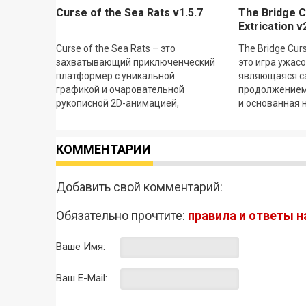
Curse of the Sea Rats v1.5.7
The Bridge C
Extrication v
Curse of the Sea Rats – это
The Bridge Curs
захватывающий приключенческий
это игра ужас
платформер с уникальной
являющаяся с
графикой и очаровательной
продолжением
рукописной 2D-анимацией,
и основанная 
вдохновленной классическими
легендах о пр
мультфильмами и золотой эрой
сюжета
КОММЕНТАРИИ
Добавить свой комментарий:
Обязательно прочтите:
правила и ответы 
Ваше Имя:
Ваш E-Mail: