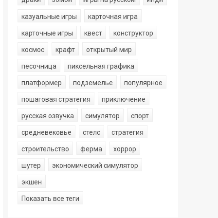
казуальные игры
карточная игра
карточные игры
квест
конструктор
космос
крафт
открытый мир
песочница
пиксельная графика
платформер
подземелье
популярное
пошаговая стратегия
приключение
русская озвучка
симулятор
спорт
средневековье
стелс
стратегия
строительство
ферма
хоррор
шутер
экономический симулятор
экшен
Показать все теги