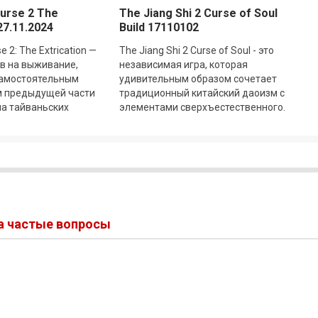
urse 2 The
The Jiang Shi 2 Curse of Soul
27.11.2024
Build 17110102
e 2: The Extrication —
The Jiang Shi 2 Curse of Soul - это
ов на выживание,
независимая игра, которая
амостоятельным
удивительным образом сочетает
 предыдущей части
традиционный китайский даоизм с
на тайваньских
элементами сверхъестественного.
ивидениях. В центре
Здесь каждый игрок оказывается в
гуще
на частые вопросы