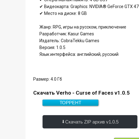
✔ Видеокарта: Graphics: NVIDIA® GeForce GTX 4
✔ Место на диске: 8 GB
Жанр: RPG, игры на русском, приключение
Разработчик: Kasur Games
Издатель: CobraTekku Games
Версия: 1.0.5
Язык интерфейса: английский, русский
Размер: 4.0 Гб
Скачать Verho - Curse of Faces v1.0.5
ТОРРЕНТ
Скачать
4.0 Гб
Скачать ZIP архив v1.0.5