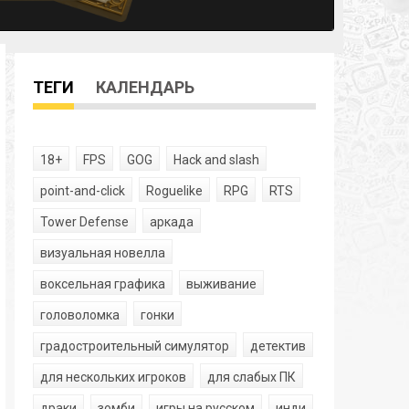
ТЕГИ
КАЛЕНДАРЬ
18+
FPS
GOG
Hack and slash
point-and-click
Roguelike
RPG
RTS
Tower Defense
аркада
визуальная новелла
воксельная графика
выживание
головоломка
гонки
градостроительный симулятор
детектив
для нескольких игроков
для слабых ПК
драки
зомби
игры на русском
инди