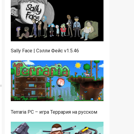
Sally Face | Сэлли Фейс v1.5.46
Terraria PC – игра Террария на русском