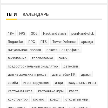
ТЕГИ
КАЛЕНДАРЬ
18+
FPS
GOG
Hack and slash
point-and-click
Roguelike
RPG
RTS
Tower Defense
аркада
визуальная новелла
воксельная графика
выживание
головоломка
гонки
градостроительный симулятор
детектив
для нескольких игроков
для слабых ПК
драки
зомби
игры на русском
инди
казуальные игры
карточная игра
карточные игры
квест
конструктор
космос
крафт
открытый мир
песочница
пиксельная графика
платформер