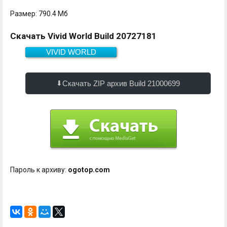
Размер: 790.4 Мб
Скачать Vivid World Build 20727181
VIVID WORLD
790.4 Мб
Скачать
Скачать ZIP архив Build 21000699
Пароль к архиву:
ogotop.com