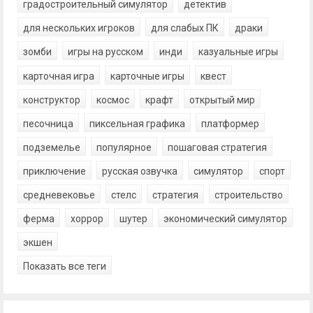
градостроительный симулятор
детектив
для нескольких игроков
для слабых ПК
драки
зомби
игры на русском
инди
казуальные игры
карточная игра
карточные игры
квест
конструктор
космос
крафт
открытый мир
песочница
пиксельная графика
платформер
подземелье
популярное
пошаговая стратегия
приключение
русская озвучка
симулятор
спорт
средневековье
стелс
стратегия
строительство
ферма
хоррор
шутер
экономический симулятор
экшен
Показать все теги