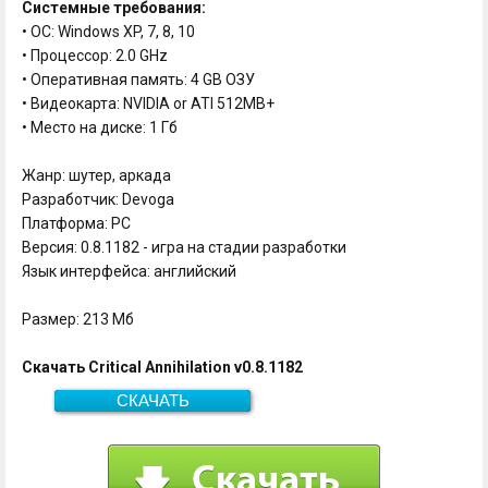
Системные требования:
• ОC: Windows XP, 7, 8, 10
• Процессор: 2.0 GHz
• Оперативная память: 4 GB ОЗУ
• Видеокарта: NVIDIA or ATI 512MB+
• Место на диске: 1 Гб
Жанр: шутер, аркада
Разработчик: Devoga
Платформа: PC
Версия: 0.8.1182 - игра на стадии разработки
Язык интерфейса: английский
Размер: 213 Мб
Скачать Critical Annihilation v0.8.1182
СКАЧАТЬ
Скачать
213 Мб