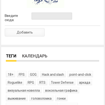
Введите
сюда:
ТЕГИ
КАЛЕНДАРЬ
18+
FPS
GOG
Hack and slash
point-and-click
Roguelike
RPG
RTS
Tower Defense
аркада
визуальная новелла
воксельная графика
выживание
головоломка
гонки