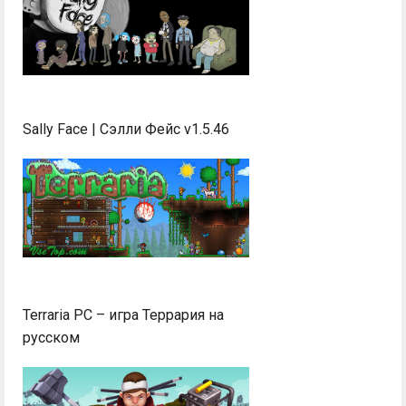
Sally Face | Сэлли Фейс v1.5.46
Terraria PC – игра Террария на
русском