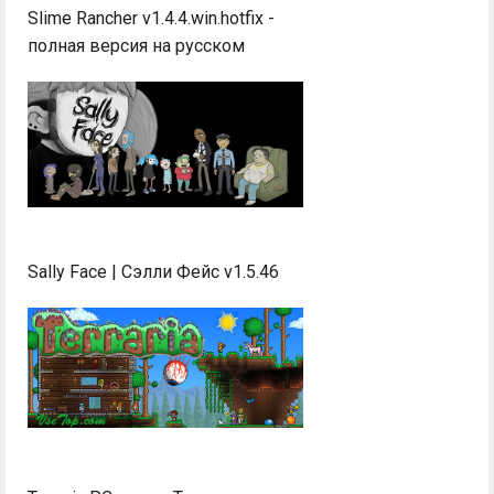
Slime Rancher v1.4.4.win.hotfix -
полная версия на русском
Sally Face | Сэлли Фейс v1.5.46