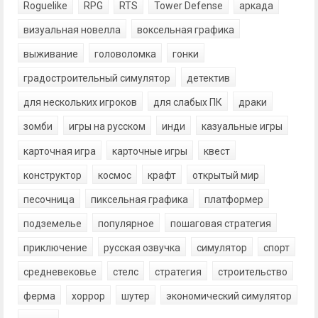
Roguelike
RPG
RTS
Tower Defense
аркада
визуальная новелла
воксельная графика
выживание
головоломка
гонки
градостроительный симулятор
детектив
для нескольких игроков
для слабых ПК
драки
зомби
игры на русском
инди
казуальные игры
карточная игра
карточные игры
квест
конструктор
космос
крафт
открытый мир
песочница
пиксельная графика
платформер
подземелье
популярное
пошаговая стратегия
приключение
русская озвучка
симулятор
спорт
средневековье
стелс
стратегия
строительство
ферма
хоррор
шутер
экономический симулятор