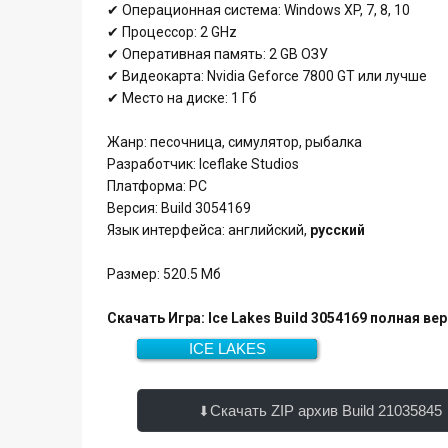
✔ Операционная система: Windows XP, 7, 8, 10
✔ Процессор: 2 GHz
✔ Оперативная память: 2 GB ОЗУ
✔ Видеокарта: Nvidia Geforce 7800 GT или лучше
✔ Место на диске: 1 Гб
Жанр: песочница, симулятор, рыбалка
Разработчик: Iceflake Studios
Платформа: PC
Версия: Build 3054169
Язык интерфейса: английский,
русский
Размер: 520.5 Мб
Скачать Игра: Ice Lakes Build 3054169 полная ве
ICE LAKES
520.5 Мб
Скачать
Скачать ZIP архив Build 21035845