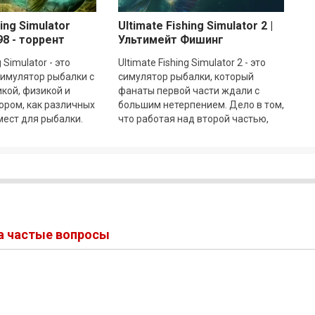
hing Simulator
Ultimate Fishing Simulator 2 |
98 - торрент
Ультимейт Фишинг
Симьюлэйтор 2 Build
g Simulator - это
Ultimate Fishing Simulator 2 - это
18886995
имулятор рыбалки с
симулятор рыбалки, который
кой, физикой и
фанаты первой части ждали с
ром, как различных
большим нетерпением. Дело в том,
 мест для рыбалки.
что работая над второй частью,
 рыбалку, но у вас
разработчики внимательно
участвовали в
на частые вопросы