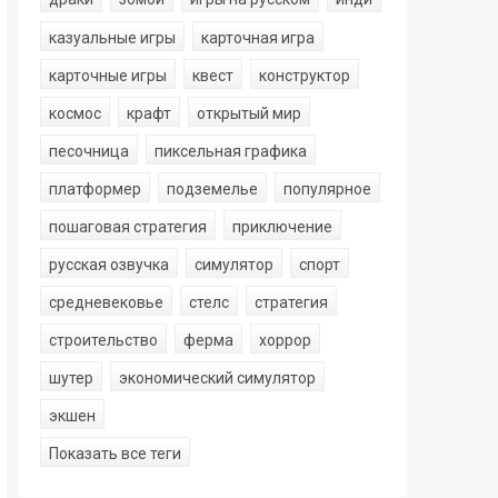
казуальные игры
карточная игра
карточные игры
квест
конструктор
космос
крафт
открытый мир
песочница
пиксельная графика
платформер
подземелье
популярное
пошаговая стратегия
приключение
русская озвучка
симулятор
спорт
средневековье
стелс
стратегия
строительство
ферма
хоррор
шутер
экономический симулятор
экшен
Показать все теги