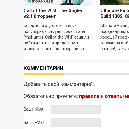
Call of the Wild: The Angler
Ultimate Fis
v2.1.0 торрент
Build 130218
Создатели одного из самых
Ultimate Fishin
популярных симуляторов охоты
продвинутый с
(theHunter: Call of the Wild) решили
хорошей графи
пойти дальше и представить
огромным выбо
игрокам свое новое творение в
снастей, так и
котором тема пойдет о рыбалке!
Если вы любите
Call of the Wild:
нет
КОММЕНТАРИИ
Добавить свой комментарий:
Обязательно прочтите:
правила и ответы 
Ваше Имя:
Ваш E-Mail: