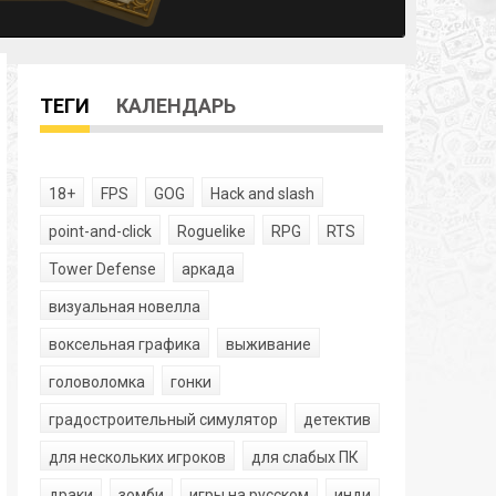
ТЕГИ
КАЛЕНДАРЬ
18+
FPS
GOG
Hack and slash
point-and-click
Roguelike
RPG
RTS
Tower Defense
аркада
визуальная новелла
воксельная графика
выживание
головоломка
гонки
градостроительный симулятор
детектив
для нескольких игроков
для слабых ПК
драки
зомби
игры на русском
инди