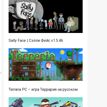
Sally Face | Сэлли Фейс v1.5.46
Terraria PC – игра Террария на русском