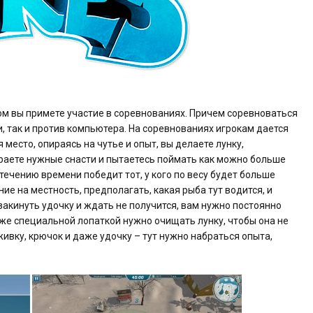
ром вы примете участие в соревнованиях. Причем соревноваться
, так и против компьютера. На соревнованиях игрокам дается
 место, опираясь на чутье и опыт, вы делаете лунку,
бираете нужные снасти и пытаетесь поймать как можно больше
течению времени победит тот, у кого по весу будет больше
е на местность, предполагать, какая рыба тут водится, и
закинуть удочку и ждать не получится, вам нужно постоянно
же специальной лопаткой нужно очищать лунку, чтобы она не
аживку, крючок и даже удочку – тут нужно набраться опыта,