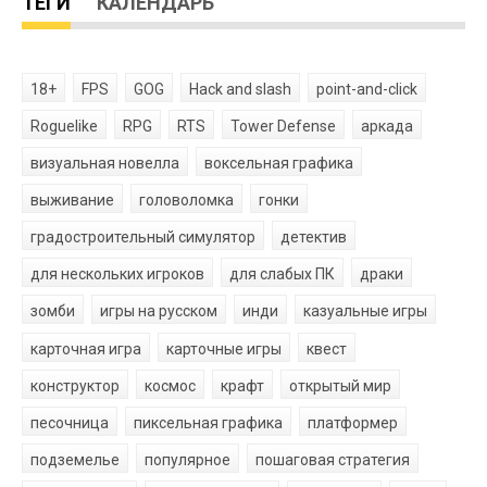
ТЕГИ
КАЛЕНДАРЬ
18+
FPS
GOG
Hack and slash
point-and-click
Roguelike
RPG
RTS
Tower Defense
аркада
визуальная новелла
воксельная графика
выживание
головоломка
гонки
градостроительный симулятор
детектив
для нескольких игроков
для слабых ПК
драки
зомби
игры на русском
инди
казуальные игры
карточная игра
карточные игры
квест
конструктор
космос
крафт
открытый мир
песочница
пиксельная графика
платформер
подземелье
популярное
пошаговая стратегия