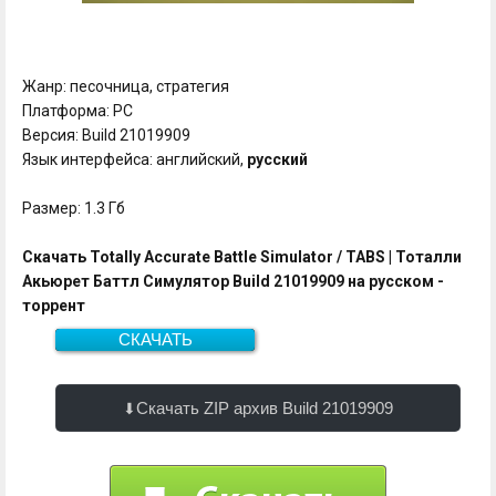
Жанр: песочница, стратегия
Платформа: PC
Версия: Build 21019909
Язык интерфейса: английский,
русский
Размер: 1.3 Гб
Скачать Totally Accurate Battle Simulator / TABS | Тоталли
Акьюрет Баттл Симулятор Build 21019909 на русском -
торрент
СКАЧАТЬ
Скачать
1.3 Гб
Скачать ZIP архив Build 21019909