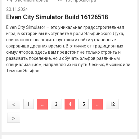
0 комментариев
103 просмотра
20.11.2024
Elven City Simulator Build 16126518
Elven City Simulator — это уникальная градостроительная
игра, в которой вы выступаете в роли Эльфийского Духа,
призванного возродить пустоши и найти утраченные
сокровища древних времен. В отличие от традиционных
симуляторов, здесь вам предстоит не только строить и
развивать поселение, но и обучать эльфов различным
специализациям, направляя их на путь Лесных, Высших или
Темных Эльфов.
<
1
...
3
4
5
...
12
>