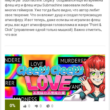
Мир игры “Submachine: Legacy” создавался еще во времена
флеш игр и флеш игры Submachine завоевали любовь
многих геймеров. Уже тогда было видно, что автор любит
свое творение. Что он вложит душу и создал потрясающую
атмосферу. И вот теперь, даже если вы не играли во флеш
игры, вас ждет атмосферная головоломка в жанре “Point &
Click” (управление одной только мышкой). Важно отметить,
что все
0%
0
0
0