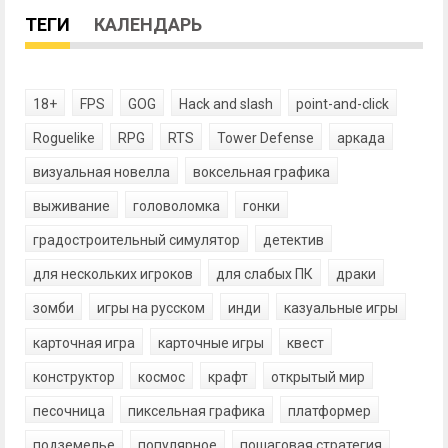
ТЕГИ
КАЛЕНДАРЬ
18+
FPS
GOG
Hack and slash
point-and-click
Roguelike
RPG
RTS
Tower Defense
аркада
визуальная новелла
воксельная графика
выживание
головоломка
гонки
градостроительный симулятор
детектив
для нескольких игроков
для слабых ПК
драки
зомби
игры на русском
инди
казуальные игры
карточная игра
карточные игры
квест
конструктор
космос
крафт
открытый мир
песочница
пиксельная графика
платформер
подземелье
популярное
пошаговая стратегия