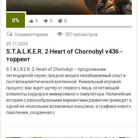
0%
0
0
0
0 комментариев
787 просмотров
25.11.2024
S.T.A.L.K.E.R. 2 Heart of Chornobyl v436 -
торрент
S.T.A.L.K.E.R. 2: Heart of Chornobyl — продолжение
легендарной серии, предлагающее незабываемый опыт в
постапокалиптической вселенной. Уникальный игровой
процесс: вас ждет шутер от первого лица, сочетающий
элементы хоррора и иммерсивного симулятора. Нелинейная
история с разнообразными вариантами развития приведет к
одной из нескольких возможных концовок, а графика нового
поколения, созданная с