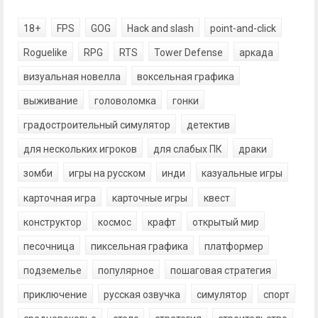
18+
FPS
GOG
Hack and slash
point-and-click
Roguelike
RPG
RTS
Tower Defense
аркада
визуальная новелла
воксельная графика
выживание
головоломка
гонки
градостроительный симулятор
детектив
для нескольких игроков
для слабых ПК
драки
зомби
игры на русском
инди
казуальные игры
карточная игра
карточные игры
квест
конструктор
космос
крафт
открытый мир
песочница
пиксельная графика
платформер
подземелье
популярное
пошаговая стратегия
приключение
русская озвучка
симулятор
спорт