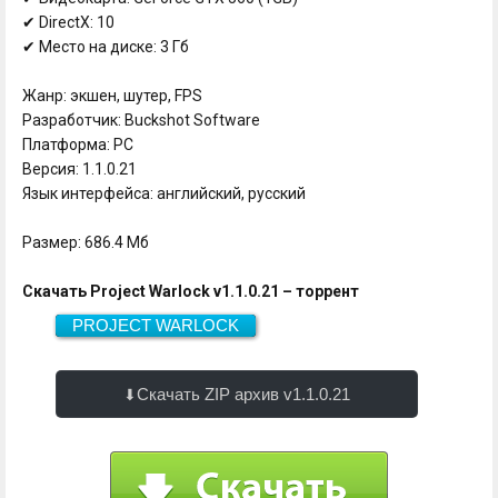
✔ DirectX: 10
✔ Место на диске: 3 Гб
Жанр: экшен, шутер, FPS
Разработчик: Buckshot Software
Платформа: PC
Версия: 1.1.0.21
Язык интерфейса: английский, русский
Размер: 686.4 Мб
Скачать Project Warlock v1.1.0.21 – торрент
PROJECT WARLOCK
686.4 Мб
Скачать
Скачать ZIP архив v1.1.0.21