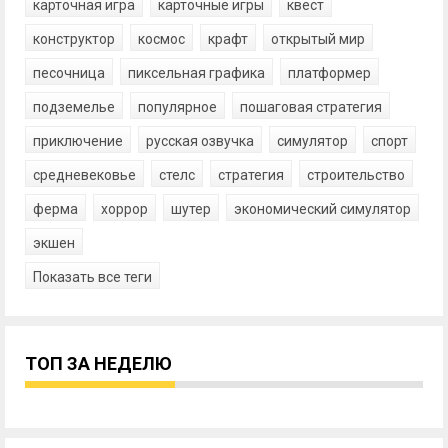
карточная игра
карточные игры
квест
конструктор
космос
крафт
открытый мир
песочница
пиксельная графика
платформер
подземелье
популярное
пошаговая стратегия
приключение
русская озвучка
симулятор
спорт
средневековье
стелс
стратегия
строительство
ферма
хоррор
шутер
экономический симулятор
экшен
Показать все теги
ТОП ЗА НЕДЕЛЮ