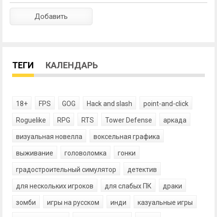
ТЕГИ
КАЛЕНДАРЬ
18+
FPS
GOG
Hack and slash
point-and-click
Roguelike
RPG
RTS
Tower Defense
аркада
визуальная новелла
воксельная графика
выживание
головоломка
гонки
градостроительный симулятор
детектив
для нескольких игроков
для слабых ПК
драки
зомби
игры на русском
инди
казуальные игры