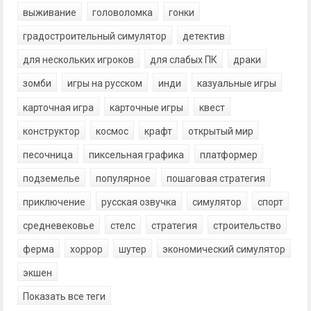
выживание
головоломка
гонки
градостроительный симулятор
детектив
для нескольких игроков
для слабых ПК
драки
зомби
игры на русском
инди
казуальные игры
карточная игра
карточные игры
квест
конструктор
космос
крафт
открытый мир
песочница
пиксельная графика
платформер
подземелье
популярное
пошаговая стратегия
приключение
русская озвучка
симулятор
спорт
средневековье
стелс
стратегия
строительство
ферма
хоррор
шутер
экономический симулятор
экшен
Показать все теги