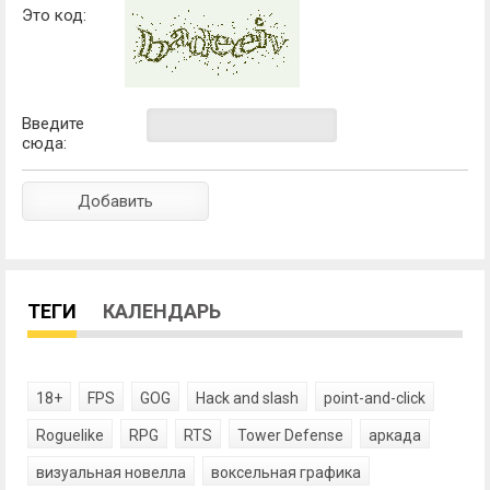
Это код:
Введите
сюда:
ТЕГИ
КАЛЕНДАРЬ
18+
FPS
GOG
Hack and slash
point-and-click
Roguelike
RPG
RTS
Tower Defense
аркада
визуальная новелла
воксельная графика