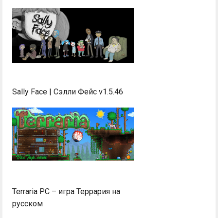
Sally Face | Сэлли Фейс v1.5.46
Terraria PC – игра Террария на
русском