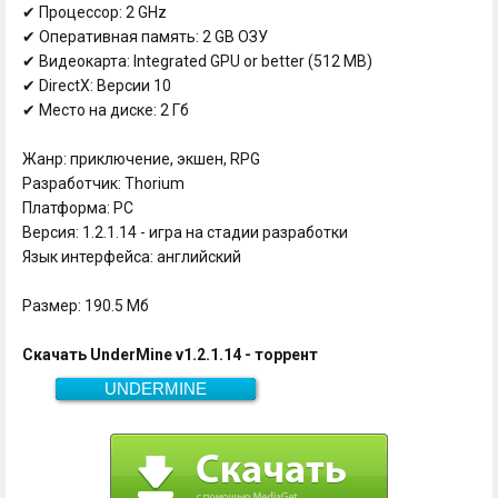
✔ Процессор: 2 GHz
✔ Оперативная память: 2 GB ОЗУ
✔ Видеокарта: Integrated GPU or better (512 MB)
✔ DirectX: Версии 10
✔ Место на диске: 2 Гб
Жанр: приключение, экшен, RPG
Разработчик: Thorium
Платформа: PC
Версия: 1.2.1.14 - игра на стадии разработки
Язык интерфейса: английский
Размер: 190.5 Мб
Скачать UnderMine v1.2.1.14 - торрент
UNDERMINE
190.5 Мб
Скачать