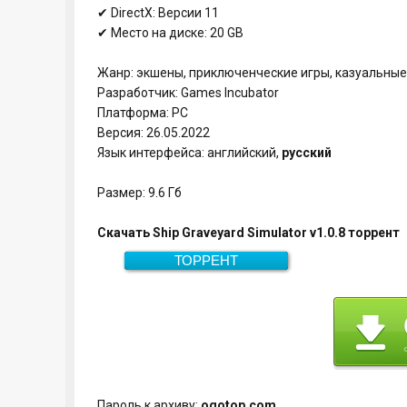
✔ DirectX: Версии 11
✔ Место на диске: 20 GB
Жанр: экшены, приключенческие игры, казуальные 
Разработчик: Games Incubator
Платформа: PC
Версия: 26.05.2022
Язык интерфейса: английский,
русский
Размер: 9.6 Гб
Скачать Ship Graveyard Simulator v1.0.8 торрент
ТОРРЕНТ
Скачать
9.6 Гб
Пароль к архиву:
ogotop.com