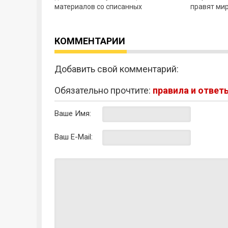
материалов со списанных
правят мир
кораблей. Вас ждет новое
нет никаки
побережье с самым большим
собственн
кладбищем
КОММЕНТАРИИ
Добавить свой комментарий:
Обязательно прочтите:
правила и ответ
Ваше Имя:
Ваш E-Mail: