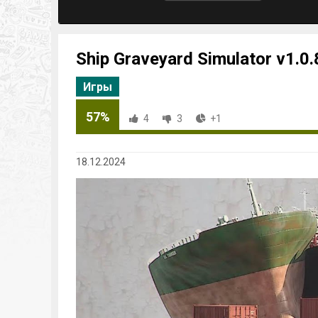
Ship Graveyard Simulator v1.0
Игры
57%
4
3
+1
18.12.2024