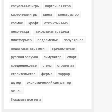
казуальные игры
карточная игра
карточные игры
квест
конструктор
космос
крафт
открытый мир
песочница
пиксельная графика
платформер
подземелье
популярное
пошаговая стратегия
приключение
русская озвучка
симулятор
спорт
средневековье
стелс
стратегия
строительство
ферма
хоррор
шутер
экономический симулятор
экшен
Показать все теги