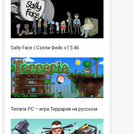
Sally Face | Сэлли Фейс v1.5.46
Terraria PC – игра Террария на русском