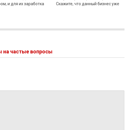
ом, и для их заработка
Скажите, что данный бизнес уже
х преград. Ваш бизнес –
давно мертв! Совершенно верно.
ое
Вы точно не
ы на частые вопросы