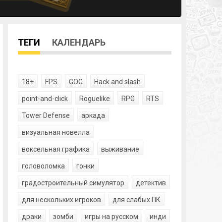
ТЕГИ
КАЛЕНДАРЬ
18+
FPS
GOG
Hack and slash
point-and-click
Roguelike
RPG
RTS
Tower Defense
аркада
визуальная новелла
воксельная графика
выживание
головоломка
гонки
градостроительный симулятор
детектив
для нескольких игроков
для слабых ПК
драки
зомби
игры на русском
инди