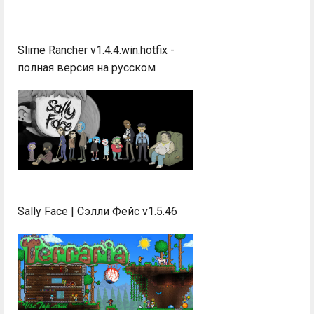
Slime Rancher v1.4.4.win.hotfix -
полная версия на русском
Sally Face | Сэлли Фейс v1.5.46