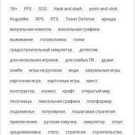
18+
FPS
GOG
Hack and slash
point-and-click
Roguelike
RPG
RTS
Tower Defense
аркада
визуальная новелла
воксельная графика
выживание
головоломка
гонки
градостроительный симулятор
детектив
для нескольких игроков
для слабых ПК
драки
зомби
игры на русском
инди
казуальные игры
карточная игра
карточные игры
квест
конструктор
космос
крафт
открытый мир
песочница
пиксельная графика
платформер
подземелье
популярное
пошаговая стратегия
приключение
русская озвучка
симулятор
спорт
средневековье
стелс
стратегия
строительство