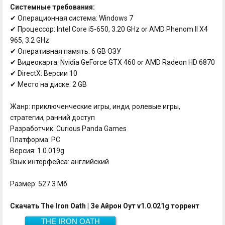
Системные требования:
✔ Операционная система: Windows 7
✔ Процессор: Intel Core i5-650, 3.20 GHz or AMD Phenom II X4
965, 3.2 GHz
✔ Оперативная память: 6 GB ОЗУ
✔ Видеокарта: Nvidia GeForce GTX 460 or AMD Radeon HD 6870
✔ DirectX: Версии 10
✔ Место на диске: 2 GB
Жанр: приключенческие игры, инди, ролевые игры,
стратегии, ранний доступ
Разработчик: Curious Panda Games
Платформа: PC
Версия: 1.0.019g
Язык интерфейса: английский
Размер: 527.3 Мб
Скачать The Iron Oath | Зе Айрон Оут v1.0.021g торрент
THE IRON OATH
527.3 Мб
Скачать