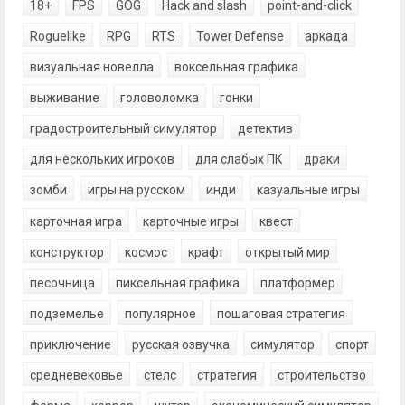
18+
FPS
GOG
Hack and slash
point-and-click
Roguelike
RPG
RTS
Tower Defense
аркада
визуальная новелла
воксельная графика
выживание
головоломка
гонки
градостроительный симулятор
детектив
для нескольких игроков
для слабых ПК
драки
зомби
игры на русском
инди
казуальные игры
карточная игра
карточные игры
квест
конструктор
космос
крафт
открытый мир
песочница
пиксельная графика
платформер
подземелье
популярное
пошаговая стратегия
приключение
русская озвучка
симулятор
спорт
средневековье
стелс
стратегия
строительство