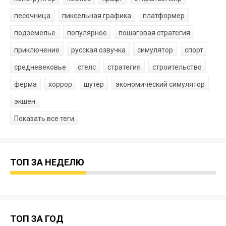
песочница
пиксельная графика
платформер
подземелье
популярное
пошаговая стратегия
приключение
русская озвучка
симулятор
спорт
средневековье
стелс
стратегия
строительство
ферма
хоррор
шутер
экономический симулятор
экшен
Показать все теги
ТОП ЗА НЕДЕЛЮ
ТОП ЗА ГОД