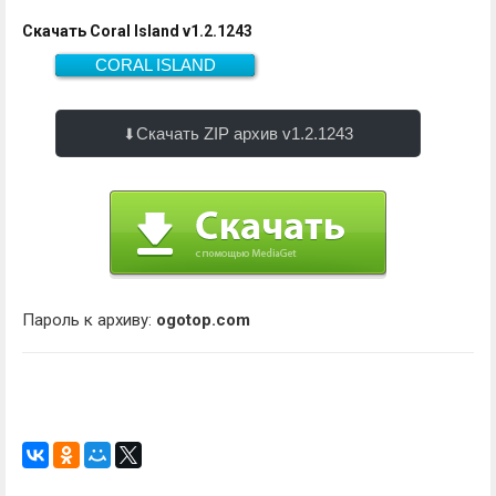
Скачать Coral Island v1.2.1243
CORAL ISLAND
Скачать
11.5 Гб
Скачать ZIP архив v1.2.1243
Пароль к архиву:
ogotop.com