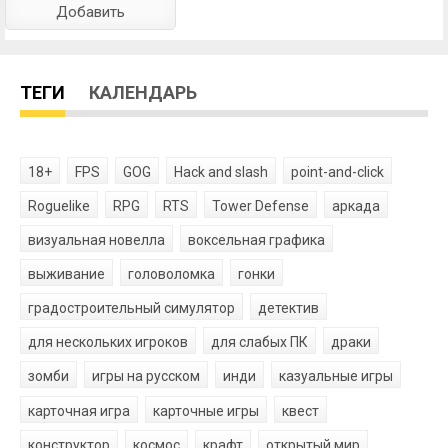
ТЕГИ
КАЛЕНДАРЬ
18+
FPS
GOG
Hack and slash
point-and-click
Roguelike
RPG
RTS
Tower Defense
аркада
визуальная новелла
воксельная графика
выживание
головоломка
гонки
градостроительный симулятор
детектив
для нескольких игроков
для слабых ПК
драки
зомби
игры на русском
инди
казуальные игры
карточная игра
карточные игры
квест
конструктор
космос
крафт
открытый мир