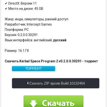
✔ DirectX: Версии 11
✔ Место на диске: 45 GB
Жанр: инди, симуляторы, ранний доступ
Разработчик: Intercept Games
Платформа: PC
Версия: 0.2.0.0.30291
Язык интерфейса: английский,
русский
Размер: 16.1 Гб
Скачать Kerbal Space Program 2 v0.2.0.0.30291 - торрент
ТОРРЕНТ
Скачать
16.1 Гб
Скачать ZIP архив Build 10132464