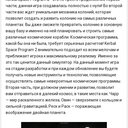
части, данная игра создавалась полностью с нуля! Во второй
части вас ждет уникальная механика колоний, которая
позволит создать и развить колонию на самых различных
планетах. Вы даже сможете превратить колонию в основную
вашу базу и именно на ней планировать и строить самые
различные космические корабли. Космическая программа,
какой бы она ни была, требует серьезных расчетов! Kerbal
Space Program 2 внимательно подходит ко всем мелочам и
приближает игрока к максимальному реализму. Именно за
это так ценится данный симулятор. На данный момент игра
на стадии разработки и при каждом обновление вы будете
получать новые инструменты и технологии, позволяющие
осуществлять самые невероятные космические программы.
Вторая часть, при должном умении и развитии, позволит
вам отправиться в далекий космос, в такие места как: Чарр
— мир раскаленного железа; Овин — сверхземля с кольцом и
сильной гравитацией; Реск и Раск — поражающая
воображение двойная планета.