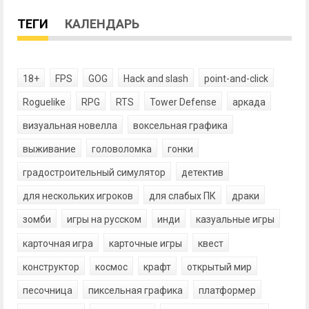
ТЕГИ
КАЛЕНДАРЬ
18+
FPS
GOG
Hack and slash
point-and-click
Roguelike
RPG
RTS
Tower Defense
аркада
визуальная новелла
воксельная графика
выживание
головоломка
гонки
градостроительный симулятор
детектив
для нескольких игроков
для слабых ПК
драки
зомби
игры на русском
инди
казуальные игры
карточная игра
карточные игры
квест
конструктор
космос
крафт
открытый мир
песочница
пиксельная графика
платформер