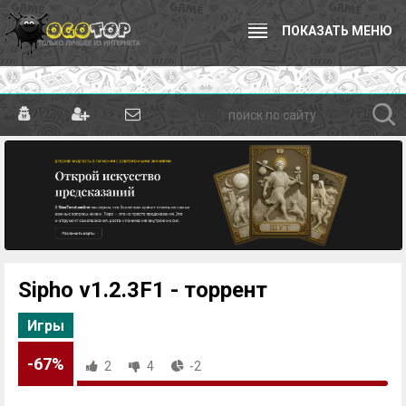
ПОКАЗАТЬ МЕНЮ
Sipho v1.2.3F1 - торрент
Игры
-67%
2
4
-2