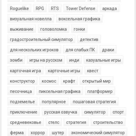
Roguelike
RPG
RTS
Tower Defense
аркада
визуальная новелла
воксельная графика
выживание
головоломка
гонки
градостроительный симулятор
детектив
для нескольких игроков
для слабых ПК
драки
зомби
игры на русском
инди
казуальные игры
карточная игра
карточные игры
квест
конструктор
космос
крафт
открытый мир
песочница
пиксельная графика
платформер
подземелье
популярное
пошаговая стратегия
приключение
русская озвучка
симулятор
спорт
средневековье
стелс
стратегия
строительство
ферма
хоррор
шутер
экономический симулятор