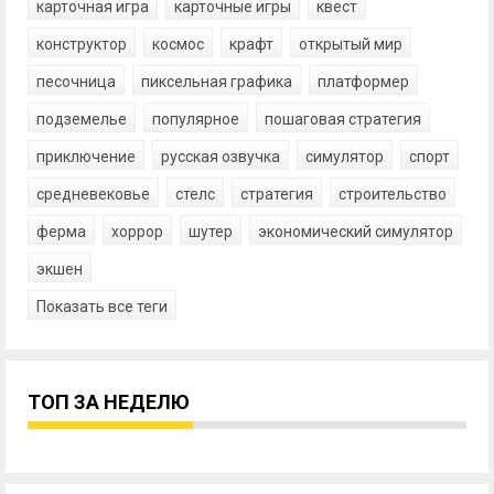
карточная игра
карточные игры
квест
конструктор
космос
крафт
открытый мир
песочница
пиксельная графика
платформер
подземелье
популярное
пошаговая стратегия
приключение
русская озвучка
симулятор
спорт
средневековье
стелс
стратегия
строительство
ферма
хоррор
шутер
экономический симулятор
экшен
Показать все теги
ТОП ЗА НЕДЕЛЮ