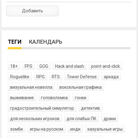
ТЕГИ
КАЛЕНДАРЬ
18+
FPS
GOG
Hack and slash
point-and-click
Roguelike
RPG
RTS
Tower Defense
аркада
визуальная новелла
воксельная графика
выживание
головоломка
гонки
градостроительный симулятор
детектив
для нескольких игроков
для слабых ПК
драки
зомби
игры на русском
инди
казуальные игры