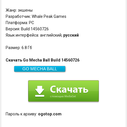
Жанр: экшены
Разработчик: Whale Peak Games
Платформа: PC
Версия: Build 14560726
Язык интерфейса: английский,
русский
Размер: 6.8 Гб
Скачать Go Mecha Ball Build 14560726
GO MECHA BALL
Скачать
6.8 Гб
Пароль к архиву:
ogotop.com