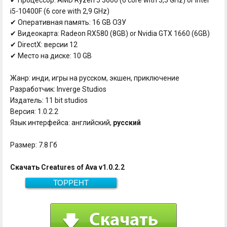
i5-10400F (6 core with 2,9 GHz)
✔ Оперативная память: 16 GB ОЗУ
✔ Видеокарта: Radeon RX580 (8GB) or Nvidia GTX 1660 (6GB)
✔ DirectX: версии 12
✔ Место на диске: 10 GB
Жанр: инди, игры на русском, экшен, приключение
Разработчик: Inverge Studios
Издатель: 11 bit studios
Версия: 1.0.2.2
Язык интерфейса: английский,
русский
Размер: 7.8 Гб
Скачать Creatures of Ava v1.0.2.2
ТОРРЕНТ
Скачать
7.8 Гб