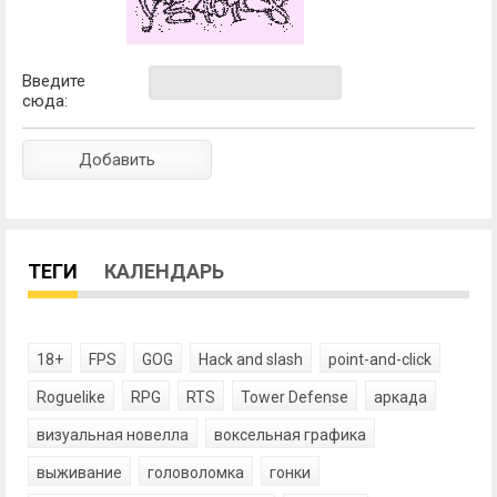
Введите
сюда:
ТЕГИ
КАЛЕНДАРЬ
18+
FPS
GOG
Hack and slash
point-and-click
Roguelike
RPG
RTS
Tower Defense
аркада
визуальная новелла
воксельная графика
выживание
головоломка
гонки