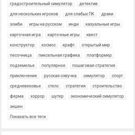
градостроительный симулятор
детектив
для нескольких игроков
для слабых ПК
драки
зомби
игры на русском
инди
казуальные игры
карточная игра
карточные игры
квест
конструктор
космос
крафт
открытый мир
песочница
пиксельная графика
платформер
подземелье
популярное
пошаговая стратегия
приключение
русская озвучка
симулятор
спорт
средневековье
стелс
стратегия
строительство
ферма
хоррор
шутер
экономический симулятор
экшен
Показать все теги