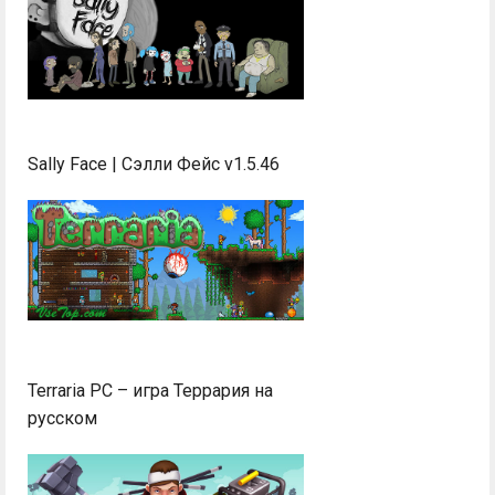
Sally Face | Сэлли Фейс v1.5.46
Terraria PC – игра Террария на
русском