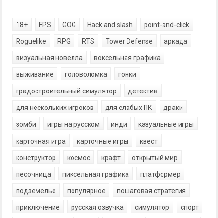
18+
FPS
GOG
Hack and slash
point-and-click
Roguelike
RPG
RTS
Tower Defense
аркада
визуальная новелла
воксельная графика
выживание
головоломка
гонки
градостроительный симулятор
детектив
для нескольких игроков
для слабых ПК
драки
зомби
игры на русском
инди
казуальные игры
карточная игра
карточные игры
квест
конструктор
космос
крафт
открытый мир
песочница
пиксельная графика
платформер
подземелье
популярное
пошаговая стратегия
приключение
русская озвучка
симулятор
спорт