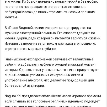
его жизнь. Их брак, изначально политический и без любви,
постепенно превращается в страстные отношения,
побуждая Масахиде вновь стремиться к своим прежним
мечтам.
В «Главе Водяной лилии» история концентрируется на
мужчине с потерянной памятью. Его спасает девушка по
имени Суирин, ради которой он пытается вернуться к жизни.
История разворачивается вокруг разгадки его прошлого,
спрятанного в морских глубинах.
Главных женских персонажей озвучивают талантливые
сэйю, что добавляет глубины и эмоций в каждый момент
истории. Однако, стоит учитывать, что в игре присутствуют
сцены насилия, упоминания сексуальных актов и
употребление алкоголя, что делает её подходящей для
более зрелой аудитории.
Nagi no Koi предлагает около шести часов игрового времени,
если слушать все голосовые реплики, и идеально подойдет
тем, кто ценит визуальные новеллы и эмоциональные