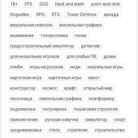
18+
FPS
GOG
Hack and slash
point-and-click
Roguelike
RPG
RTS
Tower Defense
аркада
визуальная новелла
воксельная графика
выживание
головоломка
гонки
градостроительный симулятор
детектив
для нескольких игроков
для слабых ПК
драки
зомби
игры на русском
инди
казуальные игры
карточная игра
карточные игры
квест
конструктор
космос
крафт
открытый мир
песочница
пиксельная графика
платформер
подземелье
популярное
пошаговая стратегия
приключение
русская озвучка
симулятор
спорт
средневековье
стелс
стратегия
строительство