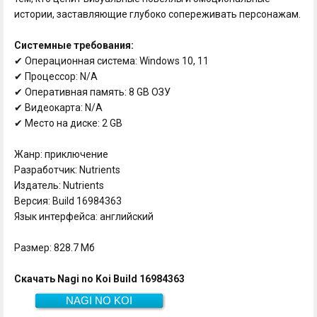
истории, заставляющие глубоко сопереживать персонажам.
Системные требования:
✔ Операционная система: Windows 10, 11
✔ Процессор: N/A
✔ Оперативная память: 8 GB ОЗУ
✔ Видеокарта: N/A
✔ Место на диске: 2 GB
Жанр: приключение
Разработчик: Nutrients
Издатель: Nutrients
Версия: Build 16984363
Язык интерфейса: английский
Размер: 828.7 Мб
Скачать Nagi no Koi Build 16984363
NAGI NO KOI
828.7 Мб
Скачать