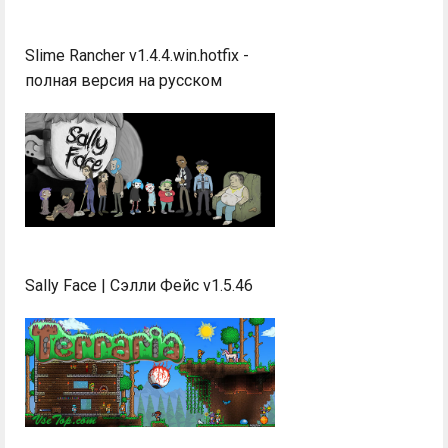
Slime Rancher v1.4.4.win.hotfix -
полная версия на русском
Sally Face | Сэлли Фейс v1.5.46