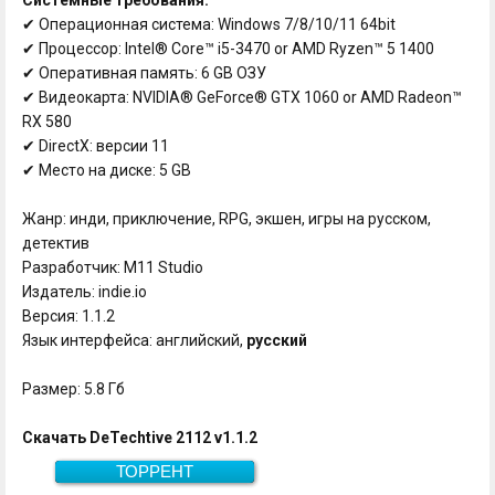
✔ Операционная система: Windows 7/8/10/11 64bit
✔ Процессор: Intel® Core™ i5-3470 or AMD Ryzen™ 5 1400
✔ Оперативная память: 6 GB ОЗУ
✔ Видеокарта: NVIDIA® GeForce® GTX 1060 or AMD Radeon™
RX 580
✔ DirectX: версии 11
✔ Место на диске: 5 GB
Жанр: инди, приключение, RPG, экшен, игры на русском,
детектив
Разработчик: M11 Studio
Издатель: indie.io
Версия: 1.1.2
Язык интерфейса: английский,
русский
Размер: 5.8 Гб
Скачать DeTechtive 2112 v1.1.2
ТОРРЕНТ
Скачать
5.8 Гб