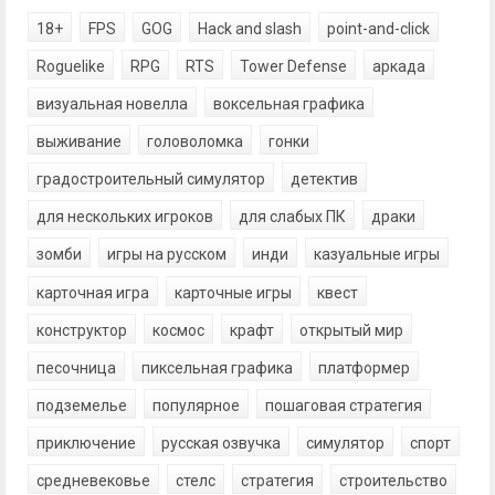
18+
FPS
GOG
Hack and slash
point-and-click
Roguelike
RPG
RTS
Tower Defense
аркада
визуальная новелла
воксельная графика
выживание
головоломка
гонки
градостроительный симулятор
детектив
для нескольких игроков
для слабых ПК
драки
зомби
игры на русском
инди
казуальные игры
карточная игра
карточные игры
квест
конструктор
космос
крафт
открытый мир
песочница
пиксельная графика
платформер
подземелье
популярное
пошаговая стратегия
приключение
русская озвучка
симулятор
спорт
средневековье
стелс
стратегия
строительство