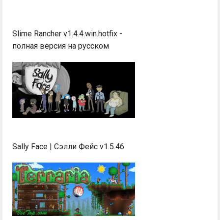
Slime Rancher v1.4.4.win.hotfix -
полная версия на русском
Sally Face | Сэлли Фейс v1.5.46