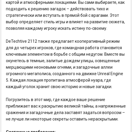
картой и атмосферными локациями. Вы сами выбираете, как
подходить к решению загадок – действовать тихо и
стратегически или вступать в прямой бой с врагами. Этот
выбор определяет стиль игры и влияет на развитие сюжета,
позволяя каждому игроку искать истину по-своему.
DeTechtive 2112 также предлагает кооперативный режим
для до четырех игроков, где командная работа становится
ключевым элементом в борьбе с общим недугом. Вместе вы
окунетесь в темные, залитые дождем улицы, освещенные
мерцающими неоновыми огнями, и загадочные аллеи
огромного мегаполиса, созданного на движке Unreal Engine
5. Каждая локация пропитана атмосферой нуара, где
каждый уголок хранит свою историю и новые загадки.
Погрузитесь в этот мир, где каждое ваше решение
приближает вас к раскрытию великой тайны, а напряженные
сражения и загадочные дела заставят задаться вопросом –
не лучше ли некоторые секреты оставить нераскрытыми.
Системные требования: