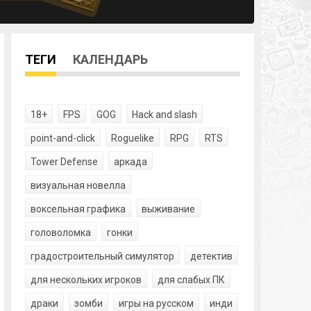
ТЕГИ
КАЛЕНДАРЬ
18+
FPS
GOG
Hack and slash
point-and-click
Roguelike
RPG
RTS
Tower Defense
аркада
визуальная новелла
воксельная графика
выживание
головоломка
гонки
градостроительный симулятор
детектив
для нескольких игроков
для слабых ПК
драки
зомби
игры на русском
инди