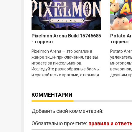
Pixelmon Arena Build 15746685
Potato Ar
- торрент
торрент
Pixelmon Arena — это рогалик в
Potato Are
жанре экшн-приключения, где вы
увлекател
играете за пиксельмонов.
многополь
Исследуйте разнообразные биомы
вечеринок,
и сражайтесь с врагами, открывая
друзьям пр
для себя захватывающие встречи.
серии уник
Собирайте
идеальный
КОММЕНТАРИИ
Добавить свой комментарий:
Обязательно прочтите:
правила и ответ