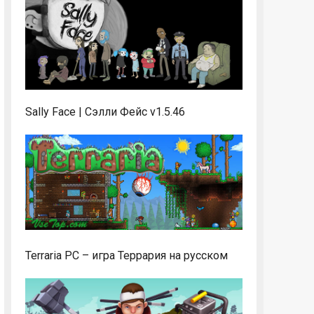
Sally Face | Сэлли Фейс v1.5.46
Terraria PC – игра Террария на русском