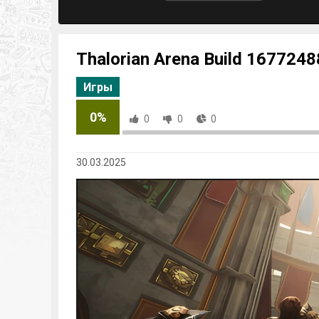
Thalorian Arena Build 1677248
Игры
0%
0
0
0
30.03.2025