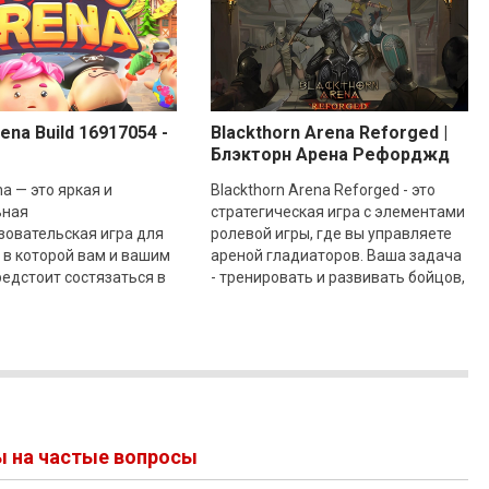
ena Build 16917054 -
Blackthorn Arena Reforged |
Блэкторн Арена Рефорджд
Build 17910433
na — это яркая и
Blackthorn Arena Reforged - это
ьная
стратегическая игра с элементами
зовательская игра для
ролевой игры, где вы управляете
 в которой вам и вашим
ареной гладиаторов. Ваша задача
едстоит состязаться в
- тренировать и развивать бойцов,
альных мини-игр. Это
чтобы они становились
 способ весело
чемпионами.
ы на частые вопросы