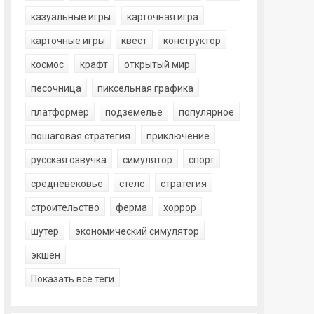
казуальные игры
карточная игра
карточные игры
квест
конструктор
космос
крафт
открытый мир
песочница
пиксельная графика
платформер
подземелье
популярное
пошаговая стратегия
приключение
русская озвучка
симулятор
спорт
средневековье
стелс
стратегия
строительство
ферма
хоррор
шутер
экономический симулятор
экшен
Показать все теги