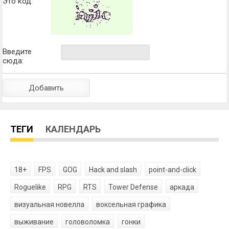
Это код:
Введите
сюда:
ТЕГИ
КАЛЕНДАРЬ
18+
FPS
GOG
Hack and slash
point-and-click
Roguelike
RPG
RTS
Tower Defense
аркада
визуальная новелла
воксельная графика
выживание
головоломка
гонки