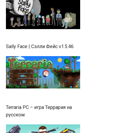
Sally Face | Сэлли Фейс v1.5.46
Terraria PC – игра Террария на
русском