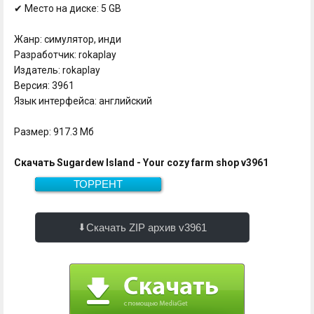
✔ Место на диске: 5 GB
Жанр: симулятор, инди
Разработчик: rokaplay
Издатель: rokaplay
Версия: 3961
Язык интерфейса: английский
Размер: 917.3 Мб
Скачать Sugardew Island - Your cozy farm shop v3961
ТОРРЕНТ
917.3 Мб
Скачать
Скачать ZIP архив v3961