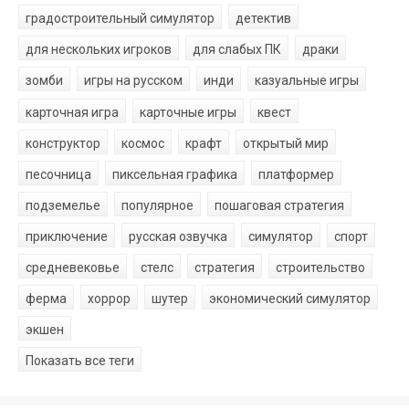
градостроительный симулятор
детектив
для нескольких игроков
для слабых ПК
драки
зомби
игры на русском
инди
казуальные игры
карточная игра
карточные игры
квест
конструктор
космос
крафт
открытый мир
песочница
пиксельная графика
платформер
подземелье
популярное
пошаговая стратегия
приключение
русская озвучка
симулятор
спорт
средневековье
стелс
стратегия
строительство
ферма
хоррор
шутер
экономический симулятор
экшен
Показать все теги