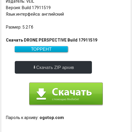
Издатель: VEIL
Версия: Build 17911519
Язык интерфейса: английский
Размер: 5.2 Гб
Скачать DRONE PERSPECTIVE Build 17911519
ТОРРЕНТ
Скачать
5.2 Гб
Скачать ZIP архив
Пароль к архиву:
ogotop.com