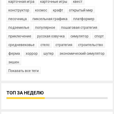
карточная игра
карточные игры
квест
конструктор
космос
крафт
открытый мир
песочница
пиксельная графика
платформер
подземелье
популярное
пошаговая стратегия
приключение
русская озвучка
симулятор
спорт
средневековье
стелс
стратегия
строительство
ферма
хоррор
шутер
экономический симулятор
экшен
Показать все теги
ТОП ЗА НЕДЕЛЮ