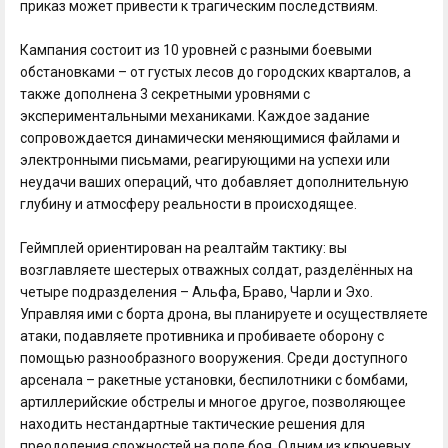
приказ может привести к трагическим последствиям.
Кампания состоит из 10 уровней с разными боевыми
обстановками – от густых лесов до городских кварталов, а
также дополнена 3 секретными уровнями с
экспериментальными механиками. Каждое задание
сопровождается динамически меняющимися файлами и
электронными письмами, реагирующими на успехи или
неудачи ваших операций, что добавляет дополнительную
глубину и атмосферу реальности в происходящее.
Геймплей ориентирован на реалтайм тактику: вы
возглавляете шестерых отважных солдат, разделённых на
четыре подразделения – Альфа, Браво, Чарли и Эхо.
Управляя ими с борта дрона, вы планируете и осуществляете
атаки, подавляете противника и пробиваете оборону с
помощью разнообразного вооружения. Среди доступного
арсенала – ракетные установки, беспилотники с бомбами,
артиллерийские обстрелы и многое другое, позволяющее
находить нестандартные тактические решения для
преодоления сложностей на поле боя. Одним из ключевых