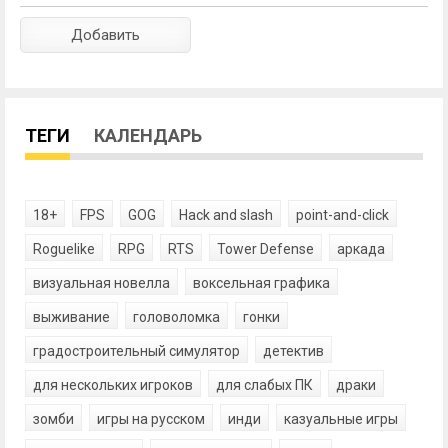
ТЕГИ
КАЛЕНДАРЬ
18+
FPS
GOG
Hack and slash
point-and-click
Roguelike
RPG
RTS
Tower Defense
аркада
визуальная новелла
воксельная графика
выживание
головоломка
гонки
градостроительный симулятор
детектив
для нескольких игроков
для слабых ПК
драки
зомби
игры на русском
инди
казуальные игры