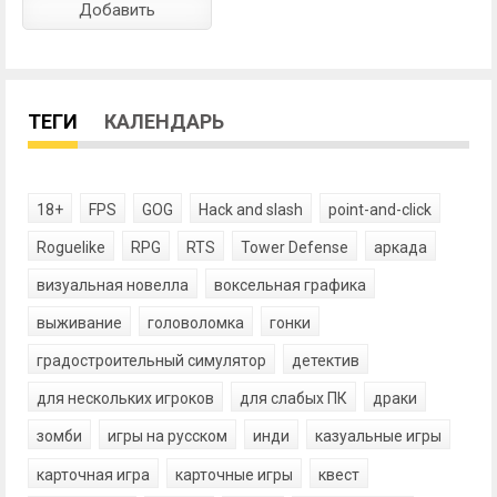
ТЕГИ
КАЛЕНДАРЬ
18+
FPS
GOG
Hack and slash
point-and-click
Roguelike
RPG
RTS
Tower Defense
аркада
визуальная новелла
воксельная графика
выживание
головоломка
гонки
градостроительный симулятор
детектив
для нескольких игроков
для слабых ПК
драки
зомби
игры на русском
инди
казуальные игры
карточная игра
карточные игры
квест