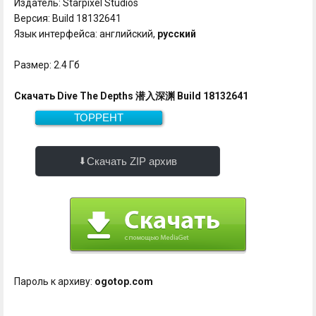
Издатель: Starpixel Studios
Версия: Build 18132641
Язык интерфейса: английский,
русский
Размер: 2.4 Гб
Скачать Dive The Depths 潜入深渊 Build 18132641
ТОРРЕНТ
Скачать
2.4 Гб
Скачать ZIP архив
Пароль к архиву:
ogotop.com