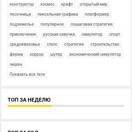
конструктор
космос
крафт
открытый мир
песочница
пиксельная графика
платформер
подземелье
популярное
пошаговая стратегия
приключение
русская озвучка
симулятор
спорт
средневековье
стелс
стратегия
строительство
ферма
хоррор
шутер
экономический симулятор
экшен
Показать все теги
ТОП ЗА НЕДЕЛЮ