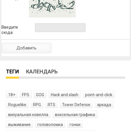
Введите
сюда:
ТЕГИ
КАЛЕНДАРЬ
18+
FPS
GOG
Hack and slash
point-and-click
Roguelike
RPG
RTS
Tower Defense
аркада
визуальная новелла
воксельная графика
выживание
головоломка
гонки