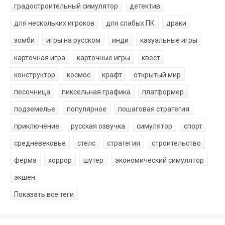
градостроительный симулятор
детектив
для нескольких игроков
для слабых ПК
драки
зомби
игры на русском
инди
казуальные игры
карточная игра
карточные игры
квест
конструктор
космос
крафт
открытый мир
песочница
пиксельная графика
платформер
подземелье
популярное
пошаговая стратегия
приключение
русская озвучка
симулятор
спорт
средневековье
стелс
стратегия
строительство
ферма
хоррор
шутер
экономический симулятор
экшен
Показать все теги