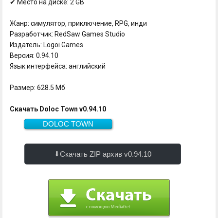
✔ Место на диске: 2 GB
Жанр: симулятор, приключение, RPG, инди
Разработчик: RedSaw Games Studio
Издатель: Logoi Games
Версия: 0.94.10
Язык интерфейса: английский
Размер: 628.5 Мб
Скачать Doloc Town v0.94.10
DOLOC TOWN
628.5 Мб
Скачать
Скачать ZIP архив v0.94.10