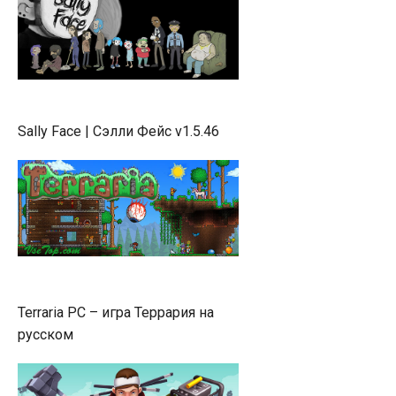
Sally Face | Сэлли Фейс v1.5.46
Terraria PC – игра Террария на
русском