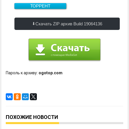
ТОРРЕНТ
Скачать
1.3 Гб
Скачать ZIP архив Build 19064136
Пароль к архиву:
ogotop.com
ПОХОЖИЕ НОВОСТИ