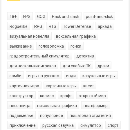
18+
FPS
GOG
Hack and slash
point-and-click
Roguelike
RPG
RTS
Tower Defense
аркада
визуальная новелла
воксельная графика
выживание
головоломка
гонки
градостроительный симулятор
детектив
для нескольких игроков
для слабых ПК
драки
зомби
игры на русском
инди
казуальные игры
карточная игра
карточные игры
квест
конструктор
космос
крафт
открытый мир
песочница
пиксельная графика
платформер
подземелье
популярное
пошаговая стратегия
приключение
русская озвучка
симулятор
спорт