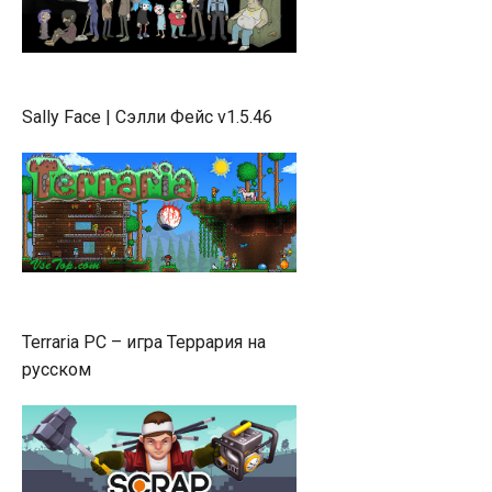
Sally Face | Сэлли Фейс v1.5.46
Terraria PC – игра Террария на
русском