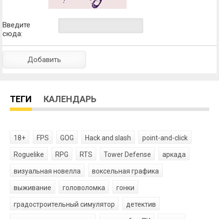
Введите
сюда:
ТЕГИ
КАЛЕНДАРЬ
18+
FPS
GOG
Hack and slash
point-and-click
Roguelike
RPG
RTS
Tower Defense
аркада
визуальная новелла
воксельная графика
выживание
головоломка
гонки
градостроительный симулятор
детектив