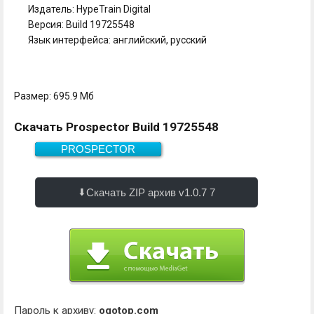
Издатель: HypeTrain Digital
Версия: Build 19725548
Язык интерфейса: английский, русский
Размер: 695.9 Мб
Скачать Prospector Build 19725548
PROSPECTOR
695.9 Мб
Скачать
Скачать ZIP архив v1.0.7 7
Пароль к архиву:
ogotop.com