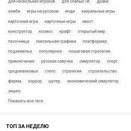
для нескольких игроков
для слабых ПК
драки
зомби
игры на русском
инди
казуальные игры
карточная игра
карточные игры
квест
конструктор
космос
крафт
открытый мир
песочница
пиксельная графика
платформер
подземелье
популярное
пошаговая стратегия
приключение
русская озвучка
симулятор
спорт
средневековье
стелс
стратегия
строительство
ферма
хоррор
шутер
экономический симулятор
экшен
Показать все теги
ТОП ЗА НЕДЕЛЮ