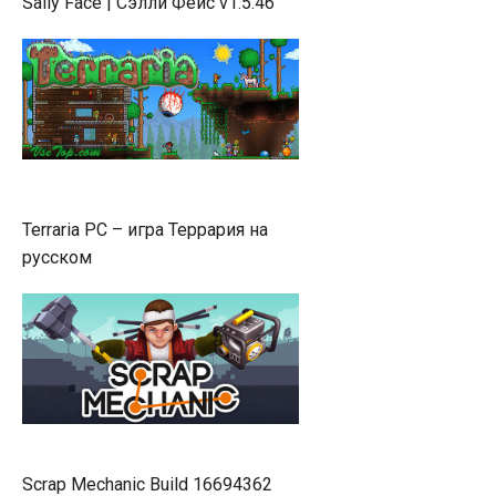
Sally Face | Сэлли Фейс v1.5.46
Terraria PC – игра Террария на
русском
Scrap Mechanic Build 16694362