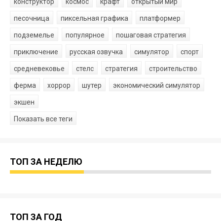
конструктор
космос
крафт
открытый мир
песочница
пиксельная графика
платформер
подземелье
популярное
пошаговая стратегия
приключение
русская озвучка
симулятор
спорт
средневековье
стелс
стратегия
строительство
ферма
хоррор
шутер
экономический симулятор
экшен
Показать все теги
ТОП ЗА НЕДЕЛЮ
ТОП ЗА ГОД