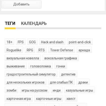
ТЕГИ
КАЛЕНДАРЬ
18+
FPS
GOG
Hack and slash
point-and-click
Roguelike
RPG
RTS
Tower Defense
аркада
визуальная новелла
воксельная графика
выживание
головоломка
гонки
градостроительный симулятор
детектив
для нескольких игроков
для слабых ПК
драки
зомби
игры на русском
инди
казуальные игры
карточная игра
карточные игры
квест