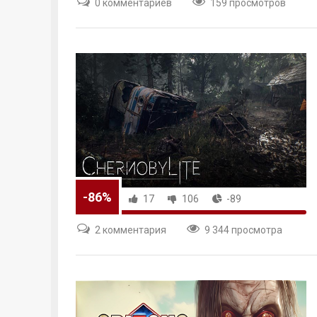
0 комментариев
159 просмотров
-86%
17
106
-89
2 комментария
9 344 просмотра