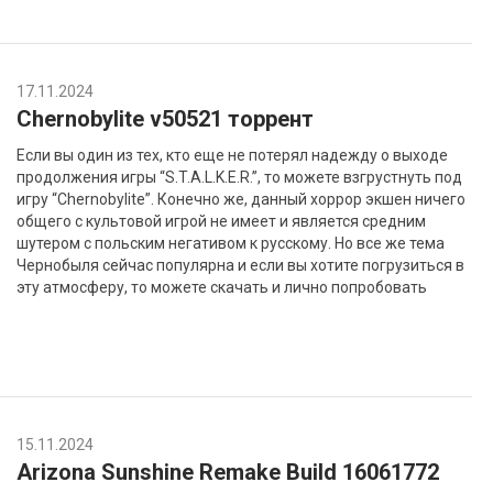
17.11.2024
Chernobylite v50521 торрент
Если вы один из тех, кто еще не потерял надежду о выходе
продолжения игры “S.T.A.L.K.E.R.”, то можете взгрустнуть под
игру “Chernobylite”. Конечно же, данный хоррор экшен ничего
общего с культовой игрой не имеет и является средним
шутером с польским негативом к русскому. Но все же тема
Чернобыля сейчас популярна и если вы хотите погрузиться в
эту атмосферу, то можете скачать и лично попробовать
15.11.2024
Arizona Sunshine Remake Build 16061772