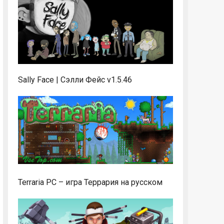
Sally Face | Сэлли Фейс v1.5.46
Terraria PC – игра Террария на русском