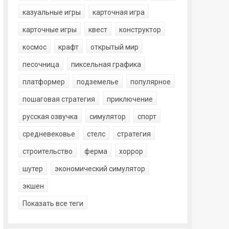
казуальные игры
карточная игра
карточные игры
квест
конструктор
космос
крафт
открытый мир
песочница
пиксельная графика
платформер
подземелье
популярное
пошаговая стратегия
приключение
русская озвучка
симулятор
спорт
средневековье
стелс
стратегия
строительство
ферма
хоррор
шутер
экономический симулятор
экшен
Показать все теги