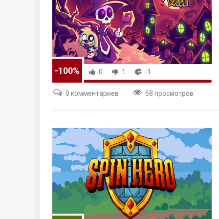
-100%
0
1
-1
0 комментариев
68 просмотров