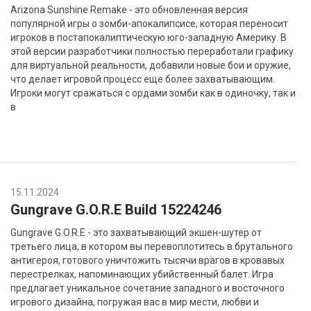
Arizona Sunshine Remake - это обновленная версия
популярной игры о зомби-апокалипсисе, которая переносит
игроков в постапокалиптическую юго-западную Америку. В
этой версии разработчики полностью переработали графику
для виртуальной реальности, добавили новые бои и оружие,
что делает игровой процесс еще более захватывающим.
Игроки могут сражаться с ордами зомби как в одиночку, так и
в
15.11.2024
Gungrave G.O.R.E Build 15224246
Gungrave G.O.R.E - это захватывающий экшен-шутер от
третьего лица, в котором вы перевоплотитесь в брутального
антигероя, готового уничтожить тысячи врагов в кровавых
перестрелках, напоминающих убийственный балет. Игра
предлагает уникальное сочетание западного и восточного
игрового дизайна, погружая вас в мир мести, любви и