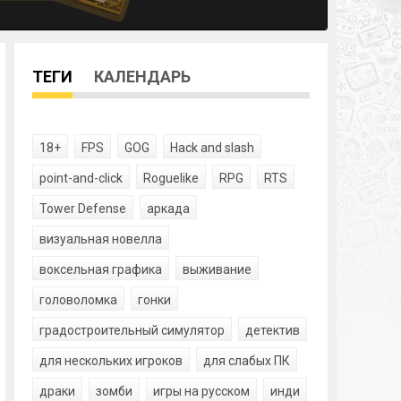
ТЕГИ
КАЛЕНДАРЬ
18+
FPS
GOG
Hack and slash
point-and-click
Roguelike
RPG
RTS
Tower Defense
аркада
визуальная новелла
воксельная графика
выживание
головоломка
гонки
градостроительный симулятор
детектив
для нескольких игроков
для слабых ПК
драки
зомби
игры на русском
инди