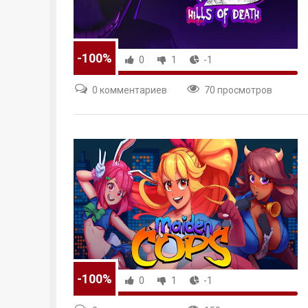
-100%
0
1
-1
0 комментариев
70 просмотров
-100%
0
1
-1