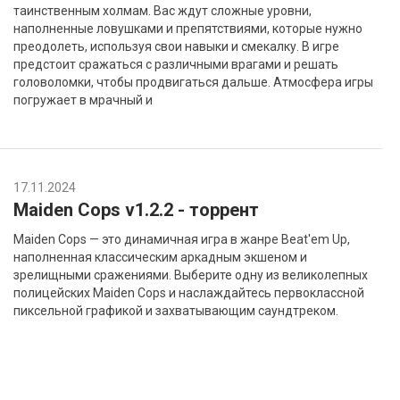
таинственным холмам. Вас ждут сложные уровни,
наполненные ловушками и препятствиями, которые нужно
преодолеть, используя свои навыки и смекалку. В игре
предстоит сражаться с различными врагами и решать
головоломки, чтобы продвигаться дальше. Атмосфера игры
погружает в мрачный и
17.11.2024
Maiden Cops v1.2.2 - торрент
Maiden Cops — это динамичная игра в жанре Beat'em Up,
наполненная классическим аркадным экшеном и
зрелищными сражениями. Выберите одну из великолепных
полицейских Maiden Cops и наслаждайтесь первоклассной
пиксельной графикой и захватывающим саундтреком.