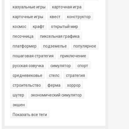
казуальные игры
карточная игра
карточные игры
квест
конструктор
космос
крафт
открытый мир
песочница
пиксельная графика
платформер
подземелье
популярное
пошаговая стратегия
приключение
русская озвучка
симулятор
спорт
средневековье
стелс
стратегия
строительство
ферма
хоррор
шутер
экономический симулятор
экшен
Показать все теги