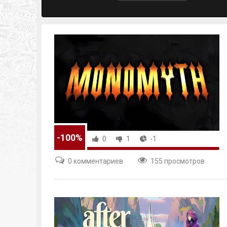
-100%
0
1
-1
0 комментариев
155 просмотров