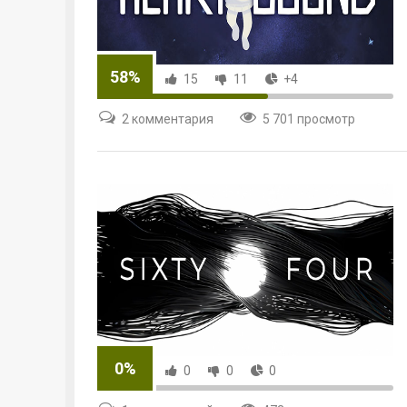
58%
15
11
+4
2 комментария
5 701 просмотр
0%
0
0
0