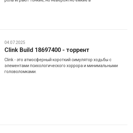
роль играют тонкие, но невероятно ёмкие в
04.07.2025
Clink Build 18697400 - торрент
Clink - это атмосферный короткий симулятор ходьбы с
элементами психологического хоррора и минимальными
головоломками.