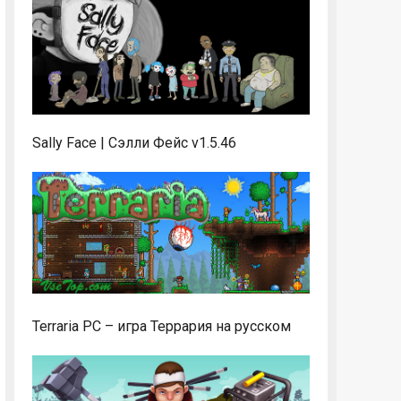
Sally Face | Сэлли Фейс v1.5.46
Terraria PC – игра Террария на русском