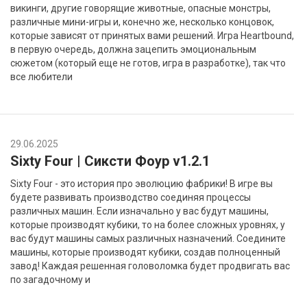
викинги, другие говорящие животные, опасные монстры,
различные мини-игры и, конечно же, несколько концовок,
которые зависят от принятых вами решений. Игра Heartbound,
в первую очередь, должна зацепить эмоциональным
сюжетом (который еще не готов, игра в разработке), так что
все любители
29.06.2025
Sixty Four | Сиксти Фоур v1.2.1
Sixty Four - это история про эволюцию фабрики! В игре вы
будете развивать производство соединяя процессы
различных машин. Если изначально у вас будут машины,
которые производят кубики, то на более сложных уровнях, у
вас будут машины самых различных назначений. Соедините
машины, которые производят кубики, создав полноценный
завод! Каждая решенная головоломка будет продвигать вас
по загадочному и