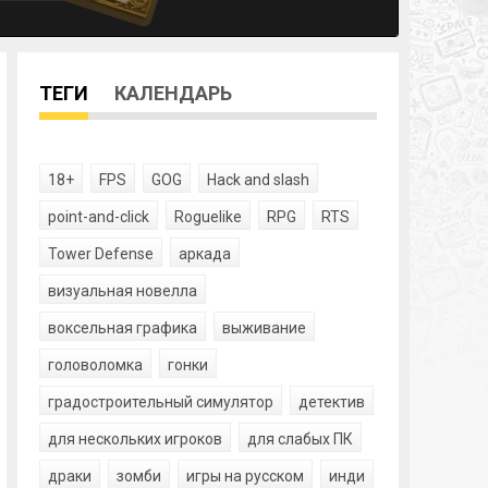
ТЕГИ
КАЛЕНДАРЬ
18+
FPS
GOG
Hack and slash
point-and-click
Roguelike
RPG
RTS
Tower Defense
аркада
визуальная новелла
воксельная графика
выживание
головоломка
гонки
градостроительный симулятор
детектив
для нескольких игроков
для слабых ПК
драки
зомби
игры на русском
инди