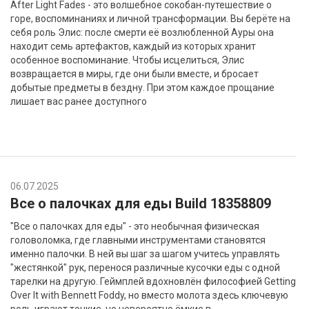
After Light Fades - это волшебное сокобан-путешествие о
горе, воспоминаниях и личной трансформации. Вы берёте на
себя роль Элис: после смерти её возлюбленной Ауры она
находит семь артефактов, каждый из которых хранит
особенное воспоминание. Чтобы исцелиться, Элис
возвращается в миры, где они были вместе, и бросает
добытые предметы в бездну. При этом каждое прощание
лишает вас ранее доступного
06.07.2025
Все о палочках для еды Build 18358809
"Все о палочках для еды" - это необычная физическая
головоломка, где главными инструментами становятся
именно палочки. В ней вы шаг за шагом учитесь управлять
"жестянкой" рук, перенося различные кусочки еды с одной
тарелки на другую. Геймплей вдохновлён философией Getting
Over It with Bennett Foddy, но вместо молота здесь ключевую