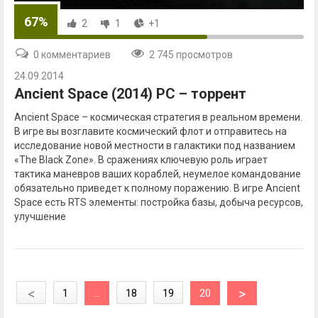
67%
2
1
+1
0 комментариев
2 745 просмотров
24.09.2014
Ancient Space (2014) PC – торрент
Ancient Space – космическая стратегия в реальном времени.
В игре вы возглавите космический флот и отправитесь на
исследование новой местности в галактики под названием
«The Black Zone». В сражениях ключевую роль играет
тактика маневров ваших кораблей, неумелое командование
обязательно приведет к полному поражению. В игре Ancient
Space есть RTS элементы: постройка базы, добыча ресурсов,
улучшение
<
>
1
...
18
19
20