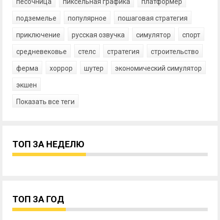
песочница
пиксельная графика
платформер
подземелье
популярное
пошаговая стратегия
приключение
русская озвучка
симулятор
спорт
средневековье
стелс
стратегия
строительство
ферма
хоррор
шутер
экономический симулятор
экшен
Показать все теги
ТОП ЗА НЕДЕЛЮ
ТОП ЗА ГОД