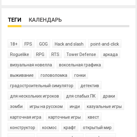
ТЕГИ
КАЛЕНДАРЬ
18+
FPS
GOG
Hack and slash
point-and-click
Roguelike
RPG
RTS
Tower Defense
аркада
визуальная новелла
воксельная графика
выживание
головоломка
гонки
градостроительный симулятор
детектив
для нескольких игроков
для слабых ПК
драки
зомби
игры на русском
инди
казуальные игры
карточная игра
карточные игры
квест
конструктор
космос
крафт
открытый мир