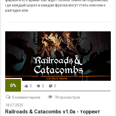
фараон и его армии. Вас ждёт полное темноты подземелье,
где каждый шорох и каждая фреска могут стать ключом к
разгадке или
0%
0
0
0
0 комментариев
78 просмотров
18.07.2025
Railroads & Catacombs v1.0a - торрент