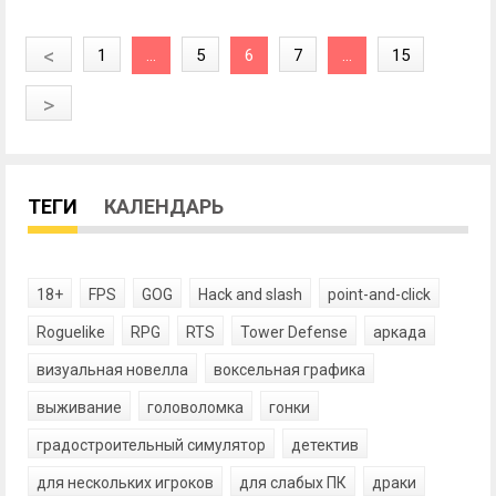
<
1
...
5
6
7
...
15
>
ТЕГИ
КАЛЕНДАРЬ
18+
FPS
GOG
Hack and slash
point-and-click
Roguelike
RPG
RTS
Tower Defense
аркада
визуальная новелла
воксельная графика
выживание
головоломка
гонки
градостроительный симулятор
детектив
для нескольких игроков
для слабых ПК
драки