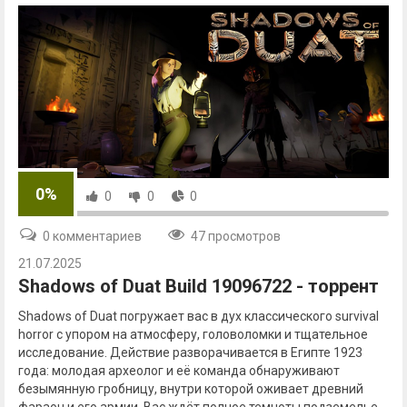
0%
0
0
0
0 комментариев
47 просмотров
21.07.2025
Shadows of Duat Build 19096722 - торрент
Shadows of Duat погружает вас в дух классического survival
horror с упором на атмосферу, головоломки и тщательное
исследование. Действие разворачивается в Египте 1923
года: молодая археолог и её команда обнаруживают
безымянную гробницу, внутри которой оживает древний