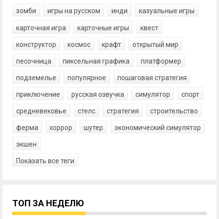
зомби
игры на русском
инди
казуальные игры
карточная игра
карточные игры
квест
конструктор
космос
крафт
открытый мир
песочница
пиксельная графика
платформер
подземелье
популярное
пошаговая стратегия
приключение
русская озвучка
симулятор
спорт
средневековье
стелс
стратегия
строительство
ферма
хоррор
шутер
экономический симулятор
экшен
Показать все теги
ТОП ЗА НЕДЕЛЮ