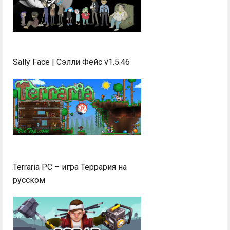
Sally Face | Сэлли Фейс v1.5.46
Terraria PC – игра Террария на
русском