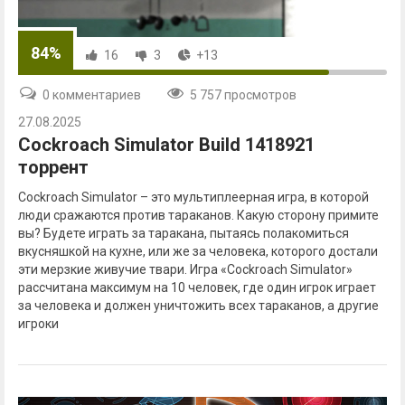
84%
16
3
+13
0 комментариев
5 757 просмотров
27.08.2025
Cockroach Simulator Build 1418921
торрент
Cockroach Simulator – это мультиплеерная игра, в которой
люди сражаются против тараканов. Какую сторону примите
вы? Будете играть за таракана, пытаясь полакомиться
вкусняшкой на кухне, или же за человека, которого достали
эти мерзкие живучие твари. Игра «Cockroach Simulator»
рассчитана максимум на 10 человек, где один игрок играет
за человека и должен уничтожить всех тараканов, а другие
игроки