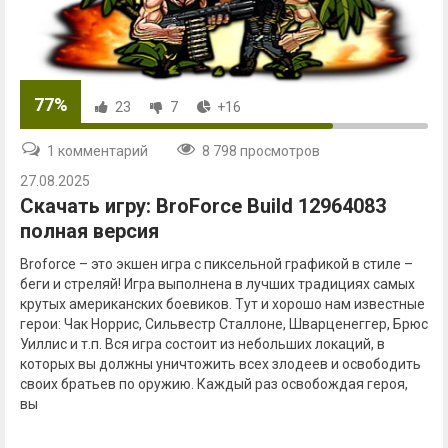
77%
23
7
+16
1 комментарий
8 798 просмотров
27.08.2025
Скачать игру: BroForce Build 12964083
полная версия
Broforce – это экшен игра с пиксельной графикой в стиле –
беги и стреляй! Игра выполнена в лучших традициях самых
крутых американских боевиков. Тут и хорошо нам известные
герои: Чак Норрис, Сильвестр Сталлоне, Шварценеггер, Брюс
Уиллис и т.п. Вся игра состоит из небольших локаций, в
которых вы должны уничтожить всех злодеев и освободить
своих братьев по оружию. Каждый раз освобождая героя,
вы