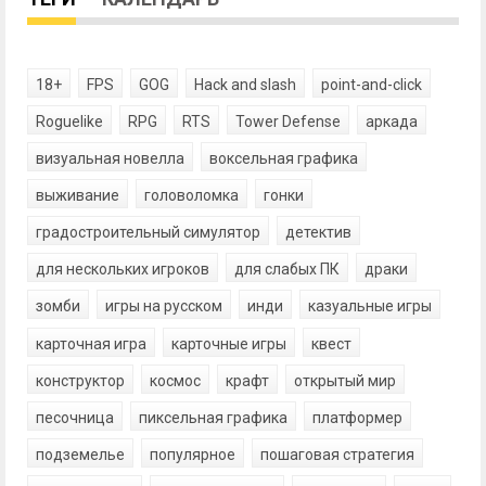
18+
FPS
GOG
Hack and slash
point-and-click
Roguelike
RPG
RTS
Tower Defense
аркада
визуальная новелла
воксельная графика
выживание
головоломка
гонки
градостроительный симулятор
детектив
для нескольких игроков
для слабых ПК
драки
зомби
игры на русском
инди
казуальные игры
карточная игра
карточные игры
квест
конструктор
космос
крафт
открытый мир
песочница
пиксельная графика
платформер
подземелье
популярное
пошаговая стратегия