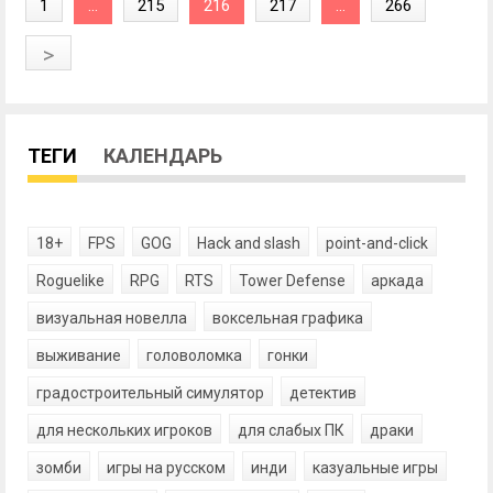
1
...
215
216
217
...
266
>
ТЕГИ
КАЛЕНДАРЬ
18+
FPS
GOG
Hack and slash
point-and-click
Roguelike
RPG
RTS
Tower Defense
аркада
визуальная новелла
воксельная графика
выживание
головоломка
гонки
градостроительный симулятор
детектив
для нескольких игроков
для слабых ПК
драки
зомби
игры на русском
инди
казуальные игры