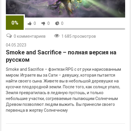
0%
0
0
0
0 комментариев
1 685 просмотров
04.05.2023
Smoke and Sacrifice – полная версия на
русском
Smoke and Sacrifice – фэнтези RPG с от руки нарисованным
миром. Играете вы за Сати – девушку, которая пытается
найти своего сына. Живете вы в небольшой деревушке на
кусочке плодородной земли. После того, как солнце упало,
Земля превратилась в ледяную пустошь, и только
небольшие участки, согреваемые пылающим Солнечным
Древом позволяют людям выжить. Вы принесли своего
первенца в жертву Солнечному