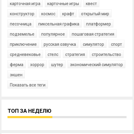
карточная игра
карточные игры
квест
конструктор
космос
крафт
открытый мир
песочница
пиксельная графика
платформер
подземелье
популярное
пошаговая стратегия
приключение
русская озвучка
симулятор
спорт
средневековье
стелс
стратегия
строительство
ферма
хоррор
шутер
экономический симулятор
экшен
Показать все теги
ТОП ЗА НЕДЕЛЮ