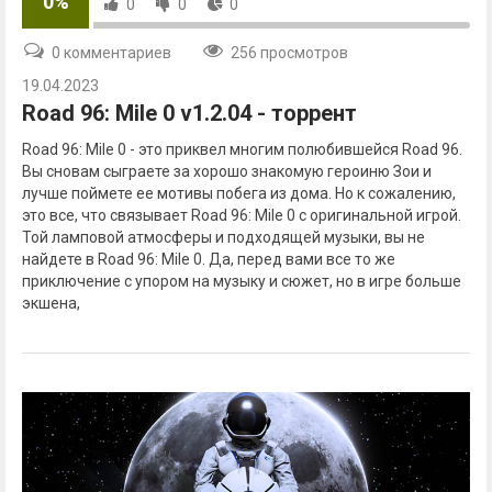
0%
0
0
0
0 комментариев
256 просмотров
19.04.2023
Road 96: Mile 0 v1.2.04 - торрент
Road 96: Mile 0 - это приквел многим полюбившейся Road 96.
Вы сновам сыграете за хорошо знакомую героиню Зои и
лучше поймете ее мотивы побега из дома. Но к сожалению,
это все, что связывает Road 96: Mile 0 с оригинальной игрой.
Той ламповой атмосферы и подходящей музыки, вы не
найдете в Road 96: Mile 0. Да, перед вами все то же
приключение с упором на музыку и сюжет, но в игре больше
экшена,