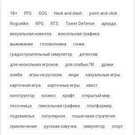
18+
FPS
GOG
Hack and slash
point-and-click
Roguelike
RPG
RTS
Tower Defense
аркада
визуальная новелла
воксельная графика
выживание
головоломка
гонки
градостроительный симулятор
детектив
для нескольких игроков
для слабых ПК
драки
зомби
игры на русском
инди
казуальные игры
карточная игра
карточные игры
квест
конструктор
космос
крафт
открытый мир
песочница
пиксельная графика
платформер
подземелье
популярное
пошаговая стратегия
приключение
русская озвучка
симулятор
спорт