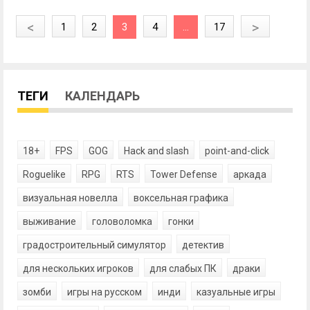
<
>
1
2
3
4
...
17
ТЕГИ
КАЛЕНДАРЬ
18+
FPS
GOG
Hack and slash
point-and-click
Roguelike
RPG
RTS
Tower Defense
аркада
визуальная новелла
воксельная графика
выживание
головоломка
гонки
градостроительный симулятор
детектив
для нескольких игроков
для слабых ПК
драки
зомби
игры на русском
инди
казуальные игры