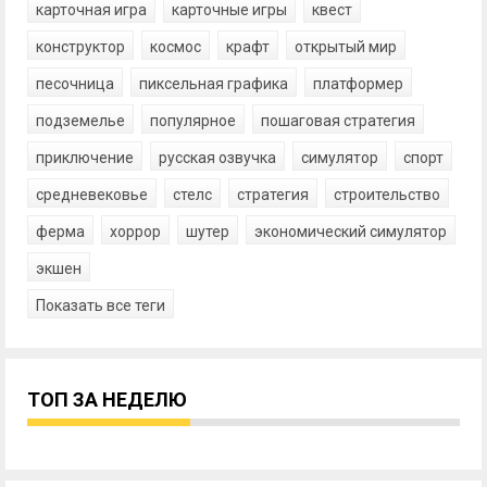
карточная игра
карточные игры
квест
конструктор
космос
крафт
открытый мир
песочница
пиксельная графика
платформер
подземелье
популярное
пошаговая стратегия
приключение
русская озвучка
симулятор
спорт
средневековье
стелс
стратегия
строительство
ферма
хоррор
шутер
экономический симулятор
экшен
Показать все теги
ТОП ЗА НЕДЕЛЮ