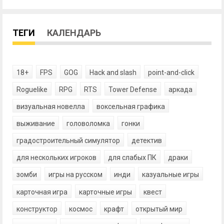
ТЕГИ
КАЛЕНДАРЬ
18+
FPS
GOG
Hack and slash
point-and-click
Roguelike
RPG
RTS
Tower Defense
аркада
визуальная новелла
воксельная графика
выживание
головоломка
гонки
градостроительный симулятор
детектив
для нескольких игроков
для слабых ПК
драки
зомби
игры на русском
инди
казуальные игры
карточная игра
карточные игры
квест
конструктор
космос
крафт
открытый мир