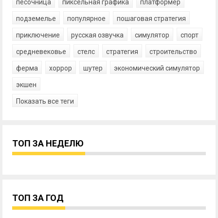
песочница
пиксельная графика
платформер
подземелье
популярное
пошаговая стратегия
приключение
русская озвучка
симулятор
спорт
средневековье
стелс
стратегия
строительство
ферма
хоррор
шутер
экономический симулятор
экшен
Показать все теги
ТОП ЗА НЕДЕЛЮ
ТОП ЗА ГОД