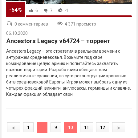
-54%
6
7
-1
0 комментариев
4 371 просмотр
06.10.2020
Ancestors Legacy v64724 – торрент
Ancestors Legacy – это стратегия в реальном времени с
антуражем средневековья. Возьмите под свое
командование целую армию и попытайтесь захватить
важные территории. Разработчики обещают вам
реалистичные сражения, по сути реконструкции кровавых
битв средневековой Европы. Игрок может выбрать одну из
четырех фракций: викинги, англосаксы, германцы и славяне.
Каждая фракция обладает свои
<
>
1
...
9
10
11
12