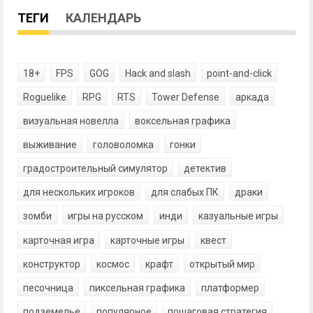
ТЕГИ
КАЛЕНДАРЬ
18+
FPS
GOG
Hack and slash
point-and-click
Roguelike
RPG
RTS
Tower Defense
аркада
визуальная новелла
воксельная графика
выживание
головоломка
гонки
градостроительный симулятор
детектив
для нескольких игроков
для слабых ПК
драки
зомби
игры на русском
инди
казуальные игры
карточная игра
карточные игры
квест
конструктор
космос
крафт
открытый мир
песочница
пиксельная графика
платформер
подземелье
популярное
пошаговая стратегия