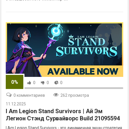
0%
0
0
0
0 комментариев
262 просмотра
11.12.2025
I Am Legion Stand Survivors | Ай Эм
Легион Стэнд Сурвайворс Build 21095594
I Am Legion Stand Survivors - это динамичная экшн-стратегия