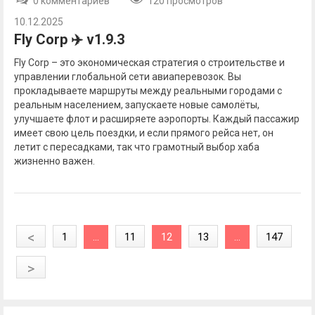
0 комментариев
120 просмотров
10.12.2025
Fly Corp ✈️ v1.9.3
Fly Corp – это экономическая стратегия о строительстве и
управлении глобальной сети авиаперевозок. Вы
прокладываете маршруты между реальными городами с
реальным населением, запускаете новые самолёты,
улучшаете флот и расширяете аэропорты. Каждый пассажир
имеет свою цель поездки, и если прямого рейса нет, он
летит с пересадками, так что грамотный выбор хаба
жизненно важен.
<
1
...
11
12
13
...
147
>