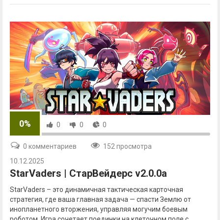
0%
0
0
0
0 комментариев
152 просмотра
10.12.2025
StarVaders | СтарВейдерс v2.0.0a
StarVaders – это динамичная тактическая карточная
стратегия, где ваша главная задача — спасти Землю от
инопланетного вторжения, управляя могучим боевым
роботом. Игра сочетает поединки на клеточном поле с