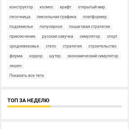
конструктор
космос
крафт
открытый мир
песочница
пиксельная графика
платформер
подземелье
популярное
пошаговая стратегия
приключение
русская озвучка
симулятор
спорт
средневековье
стелс
стратегия
строительство
ферма
хоррор
шутер
экономический симулятор
экшен
Показать все теги
ТОП ЗА НЕДЕЛЮ