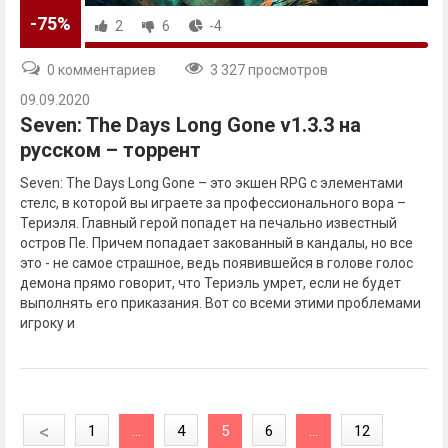
-75%
2
6
-4
0 комментариев
3 327 просмотров
09.09.2020
Seven: The Days Long Gone v1.3.3 на
русском – торрент
Seven: The Days Long Gone – это экшен RPG с элементами
стелс, в которой вы играете за профессионального вора –
Териэля. Главный герой попадет на печально известный
остров Пе. Причем попадает закованный в кандалы, но все
это - не самое страшное, ведь появившейся в голове голос
демона прямо говорит, что Териэль умрет, если не будет
выполнять его приказания. Вот со всеми этими проблемами
игроку и
<
1
...
4
5
6
...
12