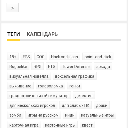
>
ТЕГИ
КАЛЕНДАРЬ
18+
FPS
GOG
Hack and slash
point-and-click
Roguelike
RPG
RTS
Tower Defense
аркада
визуальная новелла
воксельная графика
выживание
головоломка
гонки
градостроительный симулятор
детектив
для нескольких игроков
для слабых ПК
драки
зомби
игры на русском
инди
казуальные игры
карточная игра
карточные игры
квест