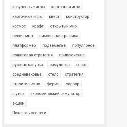
казуальные игры
карточная игра
карточные игры
квест
конструктор
космос
крафт
открытый мир
песочница
пиксельная графика
платформер
подземелье
популярное
пошаговая стратегия
приключение
русская озвучка
симулятор
спорт
средневековье
стелс
стратегия
строительство
ферма
хоррор
шутер
экономический симулятор
экшен
Показать все теги