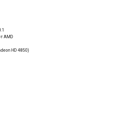
8.1
 от AMD
adeon HD 4850)