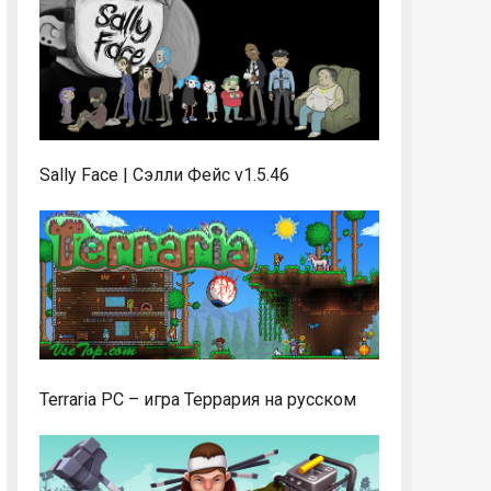
Sally Face | Сэлли Фейс v1.5.46
Terraria PC – игра Террария на русском