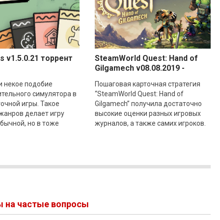
s v1.5.0.21 торрент
SteamWorld Quest: Hand of
Gilgamech v08.08.2019 -
полная версия на русском
и некое подобие
Пошаговая карточная стратегия
ительного симулятора в
“SteamWorld Quest: Hand of
очной игры. Такое
Gilgamech” получила достаточно
жанров делает игру
высокие оценки разных игровых
бычной, но в тоже
журналов, а также самих игроков.
лекательной. Геймплей
Перед вами RPG в фэнтези мире с
ан на картах.
ы на частые вопросы