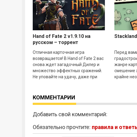
Hand of Fate 2 v1.9.10 на
Stackland
русском – торрент
Отличная карточная игра
Перед вам
возвращается! В Hand of Fate 2 вас
градостро
снова ждет загадочный Дилер и
жанре карт
множество эффектных сражений.
смешение 
Не уповайте на удачу, даже при
крайне нео
самых ужасных картах можно
время и ув
выйти победителем.
игры завяз
КОММЕНТАРИИ
Добавить свой комментарий:
Обязательно прочтите:
правила и ответ