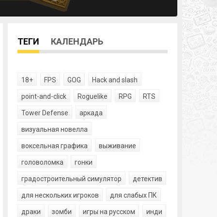
ТЕГИ
КАЛЕНДАРЬ
18+
FPS
GOG
Hack and slash
point-and-click
Roguelike
RPG
RTS
Tower Defense
аркада
визуальная новелла
воксельная графика
выживание
головоломка
гонки
градостроительный симулятор
детектив
для нескольких игроков
для слабых ПК
драки
зомби
игры на русском
инди