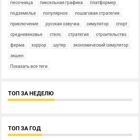
песочница
пиксельная графика
платформер
подземелье
популярное
пошаговая стратегия
приключение
русская озвучка
симулятор
спорт
средневековье
стелс
стратегия
строительство
ферма
хоррор
шутер
экономический симулятор
экшен
Показать все теги
ТОП ЗА НЕДЕЛЮ
ТОП ЗА ГОД