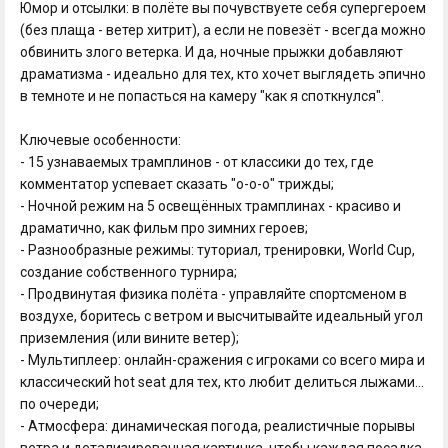
Юмор и отсылки: в полёте вы почувствуете себя супергероем
(без плаща - ветер хитрит), а если не повезёт - всегда можно
обвинить злого ветерка. И да, ночные прыжки добавляют
драматизма - идеально для тех, кто хочет выглядеть эпично
в темноте и не попасться на камеру "как я споткнулся".
Ключевые особенности:
- 15 узнаваемых трамплинов - от классики до тех, где
комментатор успевает сказать "о-о-о" трижды;
- Ночной режим на 5 освещённых трамплинах - красиво и
драматично, как фильм про зимних героев;
- Разнообразные режимы: туториал, тренировки, World Cup,
создание собственного турнира;
- Продвинутая физика полёта - управляйте спортсменом в
воздухе, боритесь с ветром и высчитывайте идеальный угол
приземления (или вините ветер);
- Мультиплеер: онлайн-сражения с игроками со всего мира и
классический hot seat для тех, кто любит делиться лыжами...
по очереди;
- Атмосфера: динамическая погода, реалистичные порывы
ветра и детализированная картинка, чтобы каждая посадка