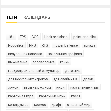
ТЕГИ
КАЛЕНДАРЬ
18+
FPS
GOG
Hack and slash
point-and-click
Roguelike
RPG
RTS
Tower Defense
аркада
визуальная новелла
воксельная графика
выживание
головоломка
гонки
градостроительный симулятор
детектив
для нескольких игроков
для слабых ПК
драки
зомби
игры на русском
инди
казуальные игры
карточная игра
карточные игры
квест
конструктор
космос
крафт
открытый мир