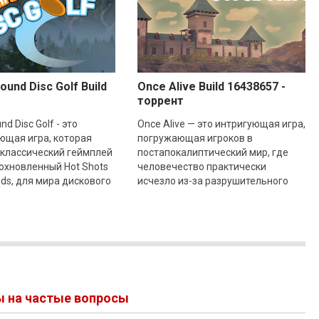
ound Disc Golf Build
Once Alive Build 16438657 -
торрент
nd Disc Golf - это
Once Alive — это интригующая игра,
ющая игра, которая
погружающая игроков в
 классический геймплей
постапокалиптический мир, где
охновленный Hot Shots
человечество практически
ods, для мира дискового
исчезло из-за разрушительного
помощью Unreal Engine 4
вируса. Главным героем является
Джеймс, который вместе
ы на частые вопросы