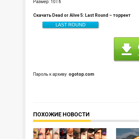
Размер: 10 Гб
Скачать Dead or Alive 5: Last Round – торрент
LAST ROUND
Скачать
10 Гб
Пароль к архиву:
ogotop.com
ПОХОЖИЕ НОВОСТИ