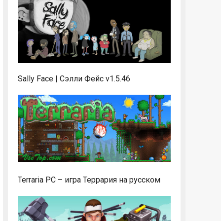
Sally Face | Сэлли Фейс v1.5.46
Terraria PC – игра Террария на русском