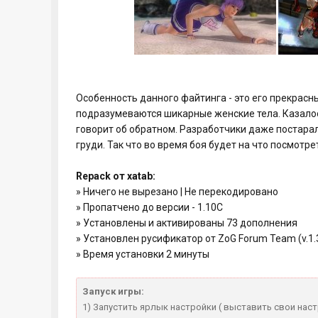
Особенность данного файтинга - это его прекрас
подразумеваются шикарные женские тела. Казалос
говорит об обратном. Разработчики даже постара
груди. Так что во время боя будет на что посмотре
Repack от xatab:
» Ничего не вырезано | Не перекодировано
» Пропатчено до версии - 1.10С
» Установлены и активированы 73 дополнения
» Установлен русификатор от ZoG Forum Team (v.1.
» Время установки 2 минуты
Запуск игры:
1) Запустить ярлык настройки ( выставить свои нас