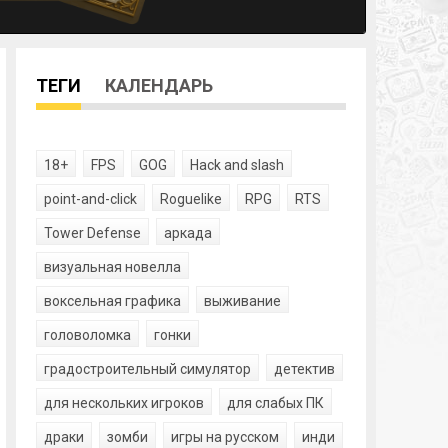
ТЕГИ
КАЛЕНДАРЬ
18+
FPS
GOG
Hack and slash
point-and-click
Roguelike
RPG
RTS
Tower Defense
аркада
визуальная новелла
воксельная графика
выживание
головоломка
гонки
градостроительный симулятор
детектив
для нескольких игроков
для слабых ПК
драки
зомби
игры на русском
инди