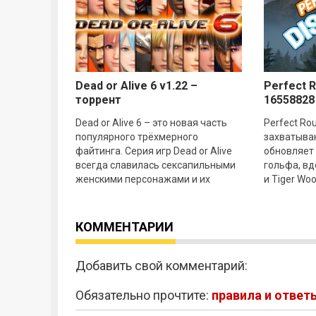
Dead or Alive 6 v1.22 –
Perfect R
торрент
16558828
Dead or Alive 6 – это новая часть
Perfect Rou
популярного трёхмерного
захватыва
файтинга. Серия игр Dead or Alive
обновляет
всегда славилась сексапильными
гольфа, вд
женскими персонажами и их
и Tiger Wo
откровенными нарядами. 6 часть
гольфа. С 
сможет
и чашки
КОММЕНТАРИИ
Добавить свой комментарий:
Обязательно прочтите:
правила и ответ