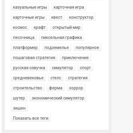
казуальные игры
карточная игра
карточные игры
квест
конструктор
космос
крафт
открытый мир
песочница
пиксельная графика
платформер
подземелье
популярное
пошаговая стратегия
приключение
русская озвучка
симулятор
спорт
средневековье
стелс
стратегия
строительство
ферма
хоррор
шутер
экономический симулятор
экшен
Показать все теги