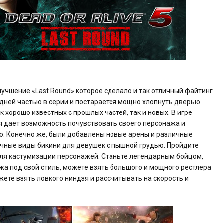
улучшение «Last Round» которое сделало и так отличный файтинг
следней частью в серии и постарается мощно хлопнуть дверью.
 хорошо известных с прошлых частей, так и новых. В игре
ая дает возможность почувствовать своего персонажа и
о. Конечно же, были добавлены новые арены и различные
ичные виды бикини для девушек с пышной грудью. Пройдите
ля кастумизации персонажей. Станьте легендарным бойцом,
жа под свой стиль, можете взять большого и мощного рестлера
жете взять ловкого ниндзя и рассчитывать на скорость и