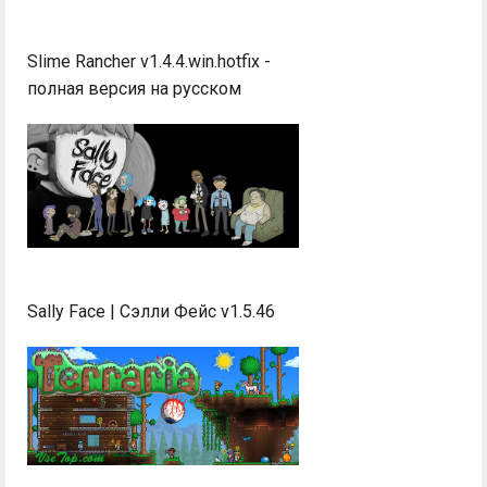
Slime Rancher v1.4.4.win.hotfix -
полная версия на русском
Sally Face | Сэлли Фейс v1.5.46