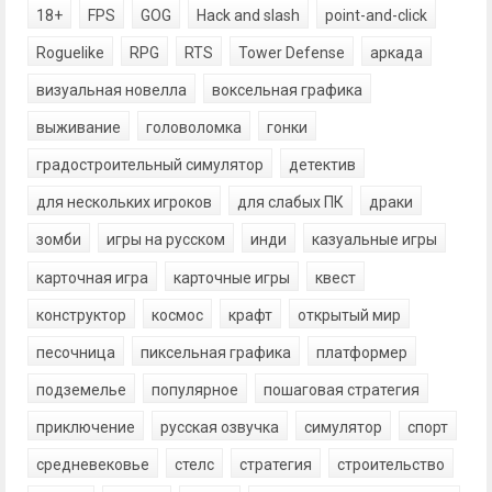
18+
FPS
GOG
Hack and slash
point-and-click
Roguelike
RPG
RTS
Tower Defense
аркада
визуальная новелла
воксельная графика
выживание
головоломка
гонки
градостроительный симулятор
детектив
для нескольких игроков
для слабых ПК
драки
зомби
игры на русском
инди
казуальные игры
карточная игра
карточные игры
квест
конструктор
космос
крафт
открытый мир
песочница
пиксельная графика
платформер
подземелье
популярное
пошаговая стратегия
приключение
русская озвучка
симулятор
спорт
средневековье
стелс
стратегия
строительство