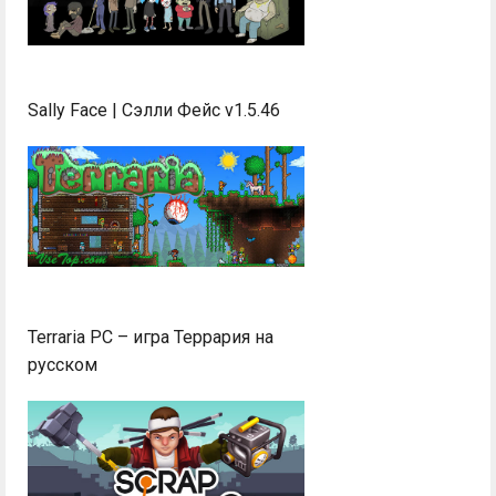
Sally Face | Сэлли Фейс v1.5.46
Terraria PC – игра Террария на
русском