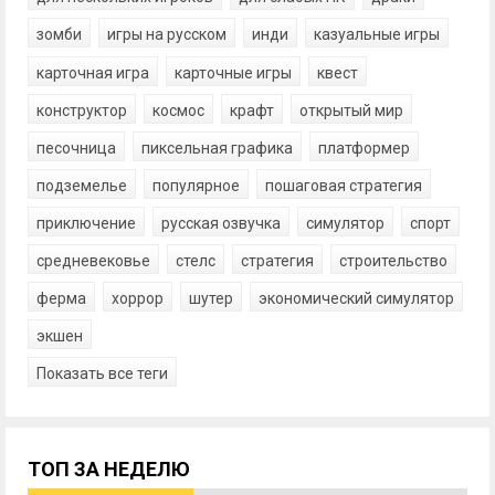
зомби
игры на русском
инди
казуальные игры
карточная игра
карточные игры
квест
конструктор
космос
крафт
открытый мир
песочница
пиксельная графика
платформер
подземелье
популярное
пошаговая стратегия
приключение
русская озвучка
симулятор
спорт
средневековье
стелс
стратегия
строительство
ферма
хоррор
шутер
экономический симулятор
экшен
Показать все теги
ТОП ЗА НЕДЕЛЮ