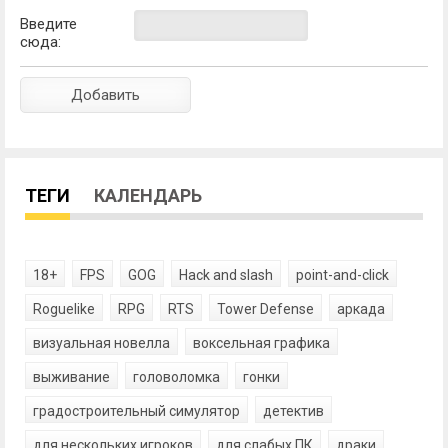
Введите
сюда:
ТЕГИ
КАЛЕНДАРЬ
18+
FPS
GOG
Hack and slash
point-and-click
Roguelike
RPG
RTS
Tower Defense
аркада
визуальная новелла
воксельная графика
выживание
головоломка
гонки
градостроительный симулятор
детектив
для нескольких игроков
для слабых ПК
драки