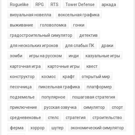
Roguelike
RPG
RTS
Tower Defense
аркада
визуальная новелла
воксельная графика
выживание
головоломка
гонки
градостроительный симулятор
детектив
для нескольких игроков
для слабых ПК
драки
зомби
игры на русском
инди
казуальные игры
карточная игра
карточные игры
квест
конструктор
космос
крафт
открытый мир
песочница
пиксельная графика
платформер
подземелье
популярное
пошаговая стратегия
приключение
русская озвучка
симулятор
спорт
средневековье
стелс
стратегия
строительство
ферма
хоррор
шутер
экономический симулятор