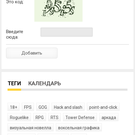
Это код:
Введите
сюда:
ТЕГИ
КАЛЕНДАРЬ
18+
FPS
GOG
Hack and slash
point-and-click
Roguelike
RPG
RTS
Tower Defense
аркада
визуальная новелла
воксельная графика