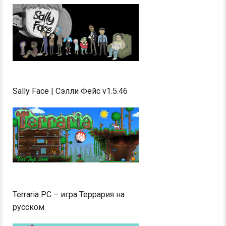
Sally Face | Сэлли Фейс v1.5.46
Terraria PC – игра Террария на
русском