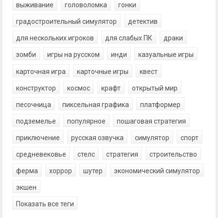
выживание
головоломка
гонки
градостроительный симулятор
детектив
для нескольких игроков
для слабых ПК
драки
зомби
игры на русском
инди
казуальные игры
карточная игра
карточные игры
квест
конструктор
космос
крафт
открытый мир
песочница
пиксельная графика
платформер
подземелье
популярное
пошаговая стратегия
приключение
русская озвучка
симулятор
спорт
средневековье
стелс
стратегия
строительство
ферма
хоррор
шутер
экономический симулятор
экшен
Показать все теги