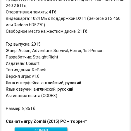
240 2.8 ГГц
Оперативная память: 4 Гб
Видеокарта: 1024 МБ с поддержкой DX11 (GeForce GTS 450
или Radeon HD5770)
Свободное место на жестком диске: 21 Гб
Год выпуска: 2015
Жанр: Action, Adventure, Survival, Horror, 1st-Person
Разработчик: Straight Right
Издатель: Ubisoft
Тип издания: RePack
Версия игры: v1.0
Язык интерфейса: английский,
русский
Язык озвучки: английский,
русский
Активация вшита (CODEX)
Размер: 8,85 Гб
Скачать игру Zombi (2015) PC – торрент
ZOMBI
Скачать
8,85 Гб