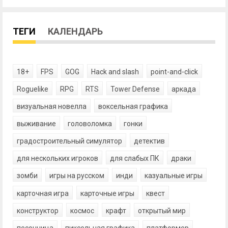
ТЕГИ
КАЛЕНДАРЬ
18+
FPS
GOG
Hack and slash
point-and-click
Roguelike
RPG
RTS
Tower Defense
аркада
визуальная новелла
воксельная графика
выживание
головоломка
гонки
градостроительный симулятор
детектив
для нескольких игроков
для слабых ПК
драки
зомби
игры на русском
инди
казуальные игры
карточная игра
карточные игры
квест
конструктор
космос
крафт
открытый мир
песочница
пиксельная графика
платформер