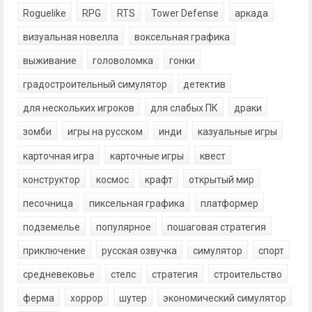
Roguelike
RPG
RTS
Tower Defense
аркада
визуальная новелла
воксельная графика
выживание
головоломка
гонки
градостроительный симулятор
детектив
для нескольких игроков
для слабых ПК
драки
зомби
игры на русском
инди
казуальные игры
карточная игра
карточные игры
квест
конструктор
космос
крафт
открытый мир
песочница
пиксельная графика
платформер
подземелье
популярное
пошаговая стратегия
приключение
русская озвучка
симулятор
спорт
средневековье
стелс
стратегия
строительство
ферма
хоррор
шутер
экономический симулятор