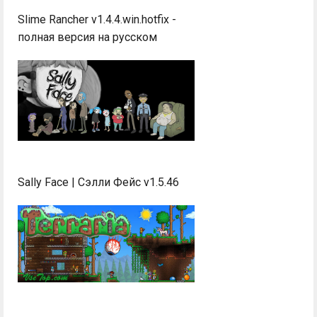
Slime Rancher v1.4.4.win.hotfix -
полная версия на русском
Sally Face | Сэлли Фейс v1.5.46