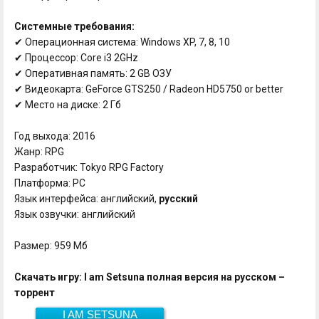
Системные требования:
✔ Операционная система: Windows XP, 7, 8, 10
✔ Процессор: Core i3 2GHz
✔ Оперативная память: 2 GB ОЗУ
✔ Видеокарта: GeForce GTS250 / Radeon HD5750 or better
✔ Место на диске: 2 Гб
Год выхода: 2016
Жанр: RPG
Разработчик: Tokyo RPG Factory
Платформа: PC
Язык интерфейса: английский,
русский
Язык озвучки: английский
Размер: 959 Мб
Скачать игру: I am Setsuna полная версия на русском –
торрент
I AM SETSUNA
Скачать
959 Мб