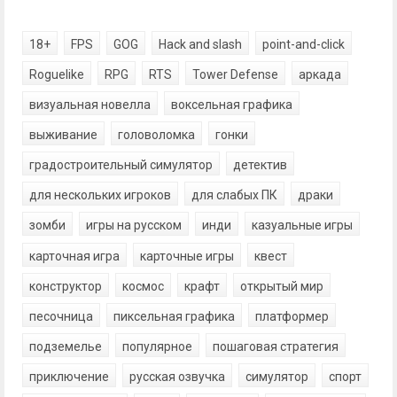
18+
FPS
GOG
Hack and slash
point-and-click
Roguelike
RPG
RTS
Tower Defense
аркада
визуальная новелла
воксельная графика
выживание
головоломка
гонки
градостроительный симулятор
детектив
для нескольких игроков
для слабых ПК
драки
зомби
игры на русском
инди
казуальные игры
карточная игра
карточные игры
квест
конструктор
космос
крафт
открытый мир
песочница
пиксельная графика
платформер
подземелье
популярное
пошаговая стратегия
приключение
русская озвучка
симулятор
спорт